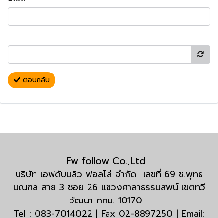
ตอบกลับ
Fw follow Co.,Ltd
บริษัท เอฟดับบลิว ฟอลโล่ จำกัด เลขที่ 69 ซ.พุทธ
มณฑล สาย 3 ซอย 26 แขวงศาลาธรรมสพน์ เขตทวี
วัฒนา กทม. 10170
Tel : 083-7014022 | Fax 02-8897250 | Email: