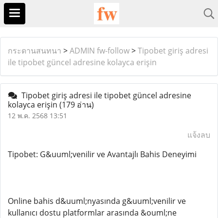
กระดานสนทนา
>
ADMIN fw-follow
>
Tipobet giriş adresi
ile tipobet güncel adresine kolayca erişin
Tipobet giriş adresi ile tipobet güncel adresine
kolayca erişin
(179 อ่าน)
12 พ.ค. 2568 13:51
แจ้งลบ
Tipobet: G&uuml;venilir ve Avantajlı Bahis Deneyimi
Online bahis d&uuml;nyasında g&uuml;venilir ve
kullanıcı dostu platformlar arasında &ouml;ne