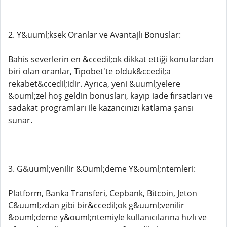
2. Y&uuml;ksek Oranlar ve Avantajlı Bonuslar:
Bahis severlerin en &ccedil;ok dikkat ettiği konulardan
biri olan oranlar, Tipobet'te olduk&ccedil;a
rekabet&ccedil;idir. Ayrıca, yeni &uuml;yelere
&ouml;zel hoş geldin bonusları, kayıp iade fırsatları ve
sadakat programları ile kazancınızı katlama şansı
sunar.
3. G&uuml;venilir &Ouml;deme Y&ouml;ntemleri:
Platform, Banka Transferi, Cepbank, Bitcoin, Jeton
C&uuml;zdan gibi bir&ccedil;ok g&uuml;venilir
&ouml;deme y&ouml;ntemiyle kullanıcılarına hızlı ve