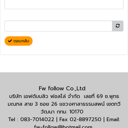
ตอบกลับ
Fw follow Co.,Ltd
บริษัท เอฟดับบลิว ฟอลโล่ จำกัด เลขที่ 69 ซ.พุทธ
มณฑล สาย 3 ซอย 26 แขวงศาลาธรรมสพน์ เขตทวี
วัฒนา กทม. 10170
Tel : 083-7014022 | Fax 02-8897250 | Email:
fw-follow@hotmail.com