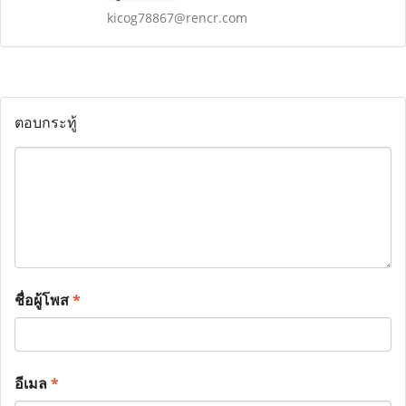
kicog78867@rencr.com
ตอบกระทู้
ชื่อผู้โพส
*
อีเมล
*