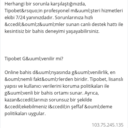
Herhangi bir sorunla karşılaştığınızda,
Tipobet&rsquo;in profesyonel m&uuml;şteri hizmetleri
ekibi 7/24 yanınızdadır. Sorunlarınıza hızlı
&ccedil;&ouml;z&uuml;mler sunan canlı destek hattı ile
kesintisiz bir bahis deneyimi yaşayabilirsiniz.
Tipobet G&uuml;venilir mi?
Online bahis d&uuml;nyasında g&uuml;venilirlik, en
&ouml;nemli fakt&ouml;rlerden biridir. Tipobet, lisanslı
yapısı ve kullanıcı verilerini koruma politikaları ile
g&uuml;venli bir bahis ortamı sunar. Ayrıca,
kazan&ccedil;larınızı sorunsuz bir şekilde
&ccedil;ekebilmeniz i&ccedil;in şeffaf &ouml;deme
politikaları uygular.
103.75.245.135