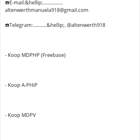
☎️E-mail:&hellip;................
altenwerthmanuela918@gmail.com
☎️Telegram:...........&hellip;. @altenwerth918
- Koop MDPHP (Freebase)
- Koop A-PHiP
- Koop MDPV