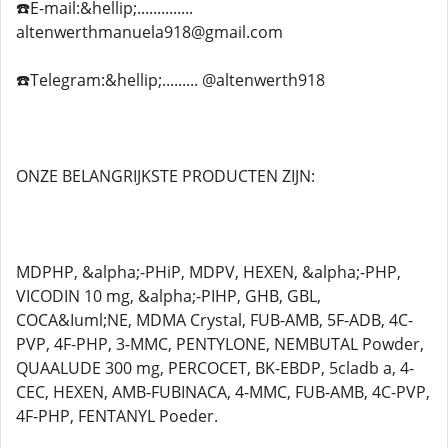
☎️E-mail:&hellip;..............
altenwerthmanuela918@gmail.com
☎️Telegram:&hellip;......... @altenwerth918
ONZE BELANGRIJKSTE PRODUCTEN ZIJN:
MDPHP, &alpha;-PHiP, MDPV, HEXEN, &alpha;-PHP,
VICODIN 10 mg, &alpha;-PIHP, GHB, GBL,
COCA&Iuml;NE, MDMA Crystal, FUB-AMB, 5F-ADB, 4C-
PVP, 4F-PHP, 3-MMC, PENTYLONE, NEMBUTAL Powder,
QUAALUDE 300 mg, PERCOCET, BK-EBDP, 5cladb a, 4-
CEC, HEXEN, AMB-FUBINACA, 4-MMC, FUB-AMB, 4C-PVP,
4F-PHP, FENTANYL Poeder.