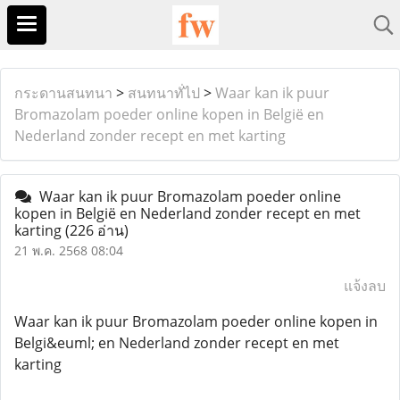
กระดานสนทนา
>
สนทนาทั่ไป
>
Waar kan ik puur
Bromazolam poeder online kopen in België en
Nederland zonder recept en met karting
Waar kan ik puur Bromazolam poeder online
kopen in België en Nederland zonder recept en met
karting
(226 อ่าน)
21 พ.ค. 2568 08:04
แจ้งลบ
Waar kan ik puur Bromazolam poeder online kopen in
Belgi&euml; en Nederland zonder recept en met
karting