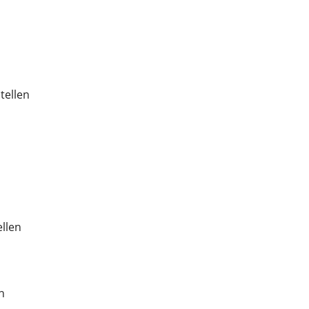
tellen
ellen
n