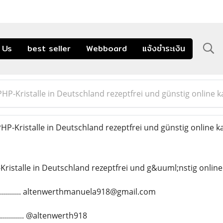
 Us
best seller
Webboard
แจ้งชำระเงิน
HP-Kristalle in Deutschland rezeptfrei und günstig online 
P-Kristalle in Deutschland rezeptfrei und günstig online k
ristalle in Deutschland rezeptfrei und g&uuml;nstig online
.............. altenwerthmanuela918@gmail.com
........... @altenwerth918