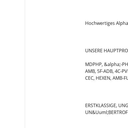
Hochwertiges Alpha
UNSERE HAUPTPRO
MDPHP, &alpha;-PHi
AMB, 5F-ADB, 4C-PV
CEC, HEXEN, AMB-FU
ERSTKLASSIGE, UN
UN&Uuml;BERTROF