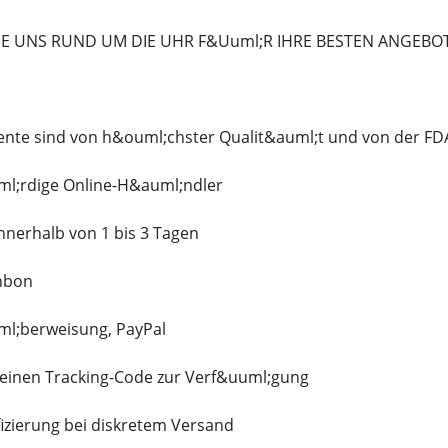
IE UNS RUND UM DIE UHR F&Uuml;R IHRE BESTEN ANGEBO
te sind von h&ouml;chster Qualit&auml;t und von der FDA
l;rdige Online-H&auml;ndler
nnerhalb von 1 bis 3 Tagen
nbon
ml;berweisung, PayPal
n einen Tracking-Code zur Verf&uuml;gung
fizierung bei diskretem Versand