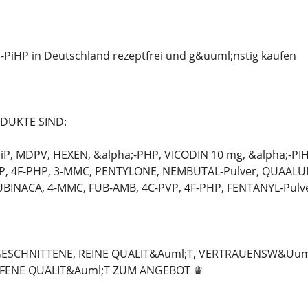
-PiHP in Deutschland rezeptfrei und g&uuml;nstig kaufen
DUKTE SIND:
P, MDPV, HEXEN, &alpha;-PHP, VICODIN 10 mg, &alpha;-PIH
P, 4F-PHP, 3-MMC, PENTYLONE, NEMBUTAL-Pulver, QUAALUD
BINACA, 4-MMC, FUB-AMB, 4C-PVP, 4F-PHP, FENTANYL-Pulve
GESCHNITTENE, REINE QUALIT&Auml;T, VERTRAUENSW&Uuml
FENE QUALIT&Auml;T ZUM ANGEBOT ♛