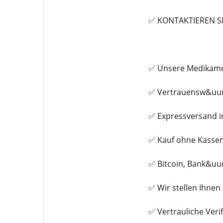
✅ KONTAKTIEREN S
✅ Unsere Medikamen
✅ Vertrauensw&uum
✅ Expressversand i
✅ Kauf ohne Kasse
✅ Bitcoin, Bank&uu
✅ Wir stellen Ihne
✅ Vertrauliche Veri