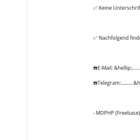
✅ Keine Unterschrif
✅ Nachfolgend find
☎️E-Mail: &hellip;...
☎️Telegram:..........
- MDPHP (Freebase)