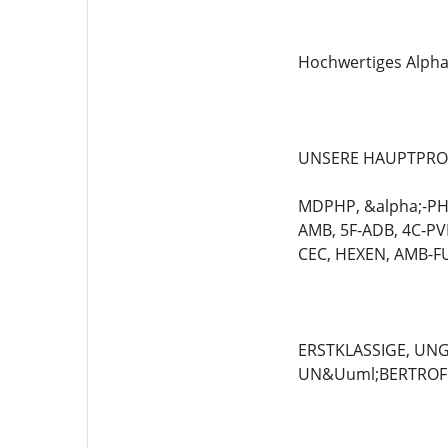
Hochwertiges Alpha
UNSERE HAUPTPRO
MDPHP, &alpha;-PHi
AMB, 5F-ADB, 4C-PV
CEC, HEXEN, AMB-FU
ERSTKLASSIGE, UN
UN&Uuml;BERTROF