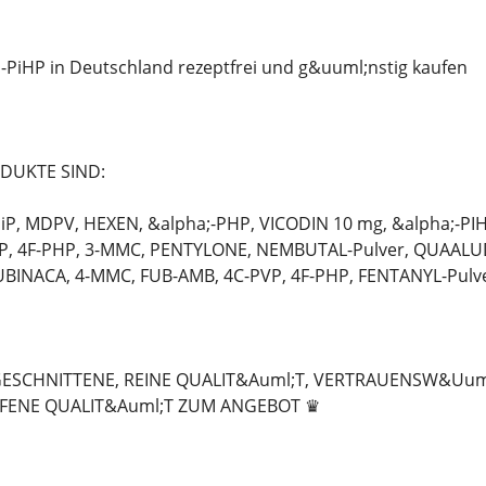
-PiHP in Deutschland rezeptfrei und g&uuml;nstig kaufen
DUKTE SIND:
P, MDPV, HEXEN, &alpha;-PHP, VICODIN 10 mg, &alpha;-PIH
P, 4F-PHP, 3-MMC, PENTYLONE, NEMBUTAL-Pulver, QUAALUD
BINACA, 4-MMC, FUB-AMB, 4C-PVP, 4F-PHP, FENTANYL-Pulve
GESCHNITTENE, REINE QUALIT&Auml;T, VERTRAUENSW&Uuml
FENE QUALIT&Auml;T ZUM ANGEBOT ♛