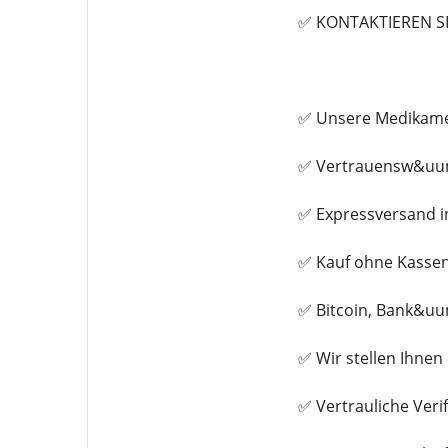
✅ KONTAKTIEREN S
✅ Unsere Medikamen
✅ Vertrauensw&uum
✅ Expressversand i
✅ Kauf ohne Kasse
✅ Bitcoin, Bank&uu
✅ Wir stellen Ihne
✅ Vertrauliche Veri