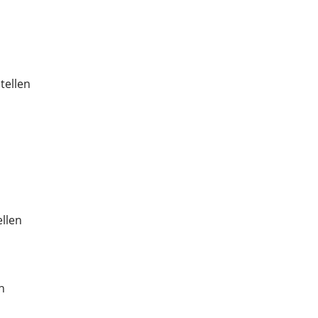
tellen
ellen
n