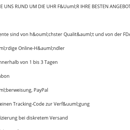
IE UNS RUND UM DIE UHR F&Uuml;R IHRE BESTEN ANGEBO
te sind von h&ouml;chster Qualit&auml;t und von der FDA
l;rdige Online-H&auml;ndler
nnerhalb von 1 bis 3 Tagen
nbon
ml;berweisung, PayPal
n einen Tracking-Code zur Verf&uuml;gung
fizierung bei diskretem Versand