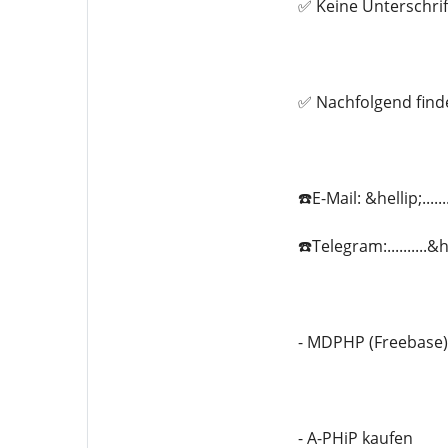
✅ Keine Unterschrif
✅ Nachfolgend find
☎️E-Mail: &hellip;...
☎️Telegram:..........
- MDPHP (Freebase)
- A-PHiP kaufen