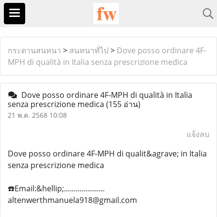
กระดานสนทนา
>
สนทนาทั่ไป
>
Dove posso ordinare 4F-
MPH di qualità in Italia senza prescrizione medica
Dove posso ordinare 4F-MPH di qualità in Italia
senza prescrizione medica
(155 อ่าน)
21 พ.ค. 2568 10:08
แจ้งลบ
Dove posso ordinare 4F-MPH di qualit&agrave; in Italia
senza prescrizione medica
☎️Email:&hellip;.....................
altenwerthmanuela918@gmail.com