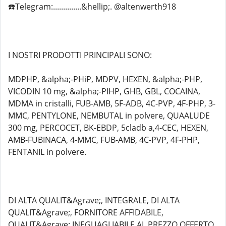
☎️Telegram:..............&hellip;. @altenwerth918
I NOSTRI PRODOTTI PRINCIPALI SONO:
MDPHP, &alpha;-PHiP, MDPV, HEXEN, &alpha;-PHP,
VICODIN 10 mg, &alpha;-PIHP, GHB, GBL, COCAINA,
MDMA in cristalli, FUB-AMB, 5F-ADB, 4C-PVP, 4F-PHP, 3-
MMC, PENTYLONE, NEMBUTAL in polvere, QUAALUDE
300 mg, PERCOCET, BK-EBDP, 5cladb a,4-CEC, HEXEN,
AMB-FUBINACA, 4-MMC, FUB-AMB, 4C-PVP, 4F-PHP,
FENTANIL in polvere.
DI ALTA QUALIT&Agrave;, INTEGRALE, DI ALTA
QUALIT&Agrave;, FORNITORE AFFIDABILE,
QUALIT&Agrave; INEGUAGLIABILE AL PREZZO OFFERTO