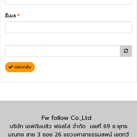
อีเมล
*
ตอบกลับ
Fw follow Co.,Ltd
บริษัท เอฟดับบลิว ฟอลโล่ จำกัด เลขที่ 69 ซ.พุทธ
มณฑล สาย 3 ซอย 26 แขวงศาลาธรรมสพน์ เขตทวี