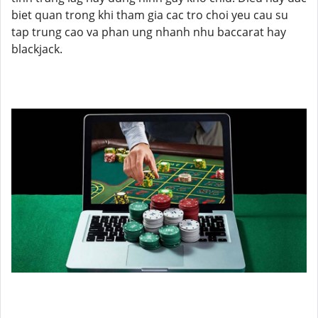
biet quan trong khi tham gia cac tro choi yeu cau su
tap trung cao va phan ung nhanh nhu baccarat hay
blackjack.