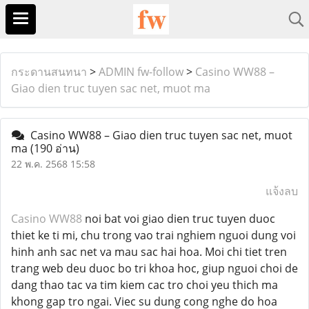
กระดานสนทนา
>
ADMIN fw-follow
>
Casino WW88 –
Giao dien truc tuyen sac net, muot ma
Casino WW88 – Giao dien truc tuyen sac net, muot
ma
(190 อ่าน)
22 พ.ค. 2568 15:58
แจ้งลบ
Casino WW88
noi bat voi giao dien truc tuyen duoc
thiet ke ti mi, chu trong vao trai nghiem nguoi dung voi
hinh anh sac net va mau sac hai hoa. Moi chi tiet tren
trang web deu duoc bo tri khoa hoc, giup nguoi choi de
dang thao tac va tim kiem cac tro choi yeu thich ma
khong gap tro ngai. Viec su dung cong nghe do hoa