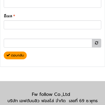
อีเมล
*
ตอบกลับ
Fw follow Co.,Ltd
บริษัท เอฟดับบลิว ฟอลโล่ จำกัด เลขที่ 69 ซ.พุทธ