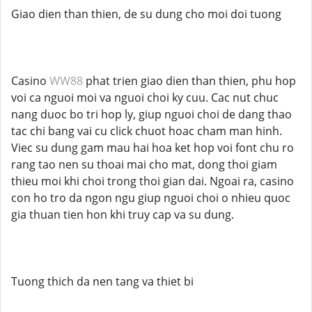
Giao dien than thien, de su dung cho moi doi tuong
Casino
WW88
phat trien giao dien than thien, phu hop
voi ca nguoi moi va nguoi choi ky cuu. Cac nut chuc
nang duoc bo tri hop ly, giup nguoi choi de dang thao
tac chi bang vai cu click chuot hoac cham man hinh.
Viec su dung gam mau hai hoa ket hop voi font chu ro
rang tao nen su thoai mai cho mat, dong thoi giam
thieu moi khi choi trong thoi gian dai. Ngoai ra, casino
con ho tro da ngon ngu giup nguoi choi o nhieu quoc
gia thuan tien hon khi truy cap va su dung.
Tuong thich da nen tang va thiet bi