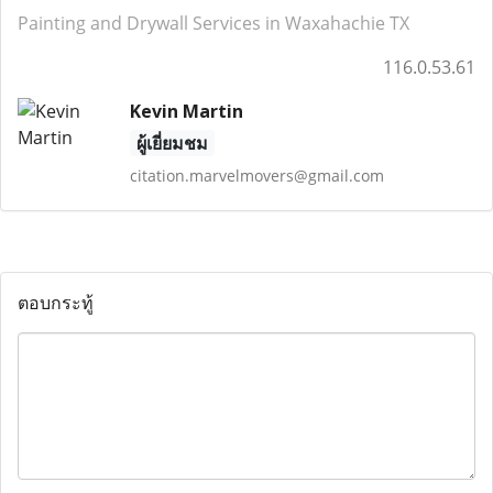
Painting and Drywall Services in Waxahachie TX
116.0.53.61
Kevin Martin
ผู้เยี่ยมชม
citation.marvelmovers@gmail.com
ตอบกระทู้