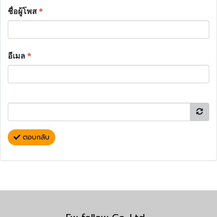
ชื่อผู้โพส
*
อีเมล
*
ตอบกลับ