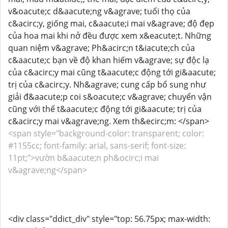
v&oacute;c d&aacute;ng v&agrave; tuổi thọ của
c&acirc;y, giống mai, c&aacute;i mai v&agrave; độ đẹp
của hoa mai khi nở đều được xem x&eacute;t. Những
quan niệm v&agrave; Ph&acirc;n t&iacute;ch của
c&aacute;c bạn về độ khan hiếm v&agrave; sự độc lạ
của c&acirc;y mai cũng t&aacute;c động tới gi&aacute;
trị của c&acirc;y. Nh&agrave; cung cấp bổ sung như
giải đ&aacute;p coi s&oacute;c v&agrave; chuyển vận
cũng với thể t&aacute;c động tới gi&aacute; trị của
c&acirc;y mai v&agrave;ng. Xem th&ecirc;m: </span>
<span style="background-color: transparent; color:
#1155cc; font-family: arial, sans-serif; font-size:
11pt;">vườn b&aacute;n ph&ocirc;i mai
v&agrave;ng</span>
<div class="ddict_div" style="top: 56.75px; max-width: