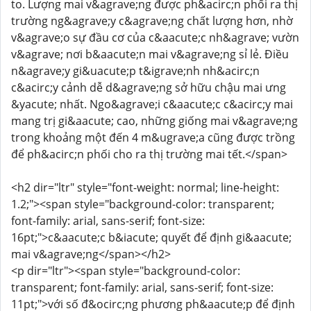
to. Lượng mai v&agrave;ng được ph&acirc;n phối ra thị
trường ng&agrave;y c&agrave;ng chất lượng hơn, nhờ
v&agrave;o sự đầu cơ của c&aacute;c nh&agrave; vườn
v&agrave; nơi b&aacute;n mai v&agrave;ng sỉ lẻ. Điều
n&agrave;y gi&uacute;p t&igrave;nh nh&acirc;n
c&acirc;y cảnh dễ d&agrave;ng sở hữu chậu mai ưng
&yacute; nhất. Ngo&agrave;i c&aacute;c c&acirc;y mai
mang trị gi&aacute; cao, những giống mai v&agrave;ng
trong khoảng một đến 4 m&ugrave;a cũng được trồng
để ph&acirc;n phối cho ra thị trường mai tết.</span>
<h2 dir="ltr" style="font-weight: normal; line-height:
1.2;"><span style="background-color: transparent;
font-family: arial, sans-serif; font-size:
16pt;">c&aacute;c b&iacute; quyết để định gi&aacute;
mai v&agrave;ng</span></h2>
<p dir="ltr"><span style="background-color:
transparent; font-family: arial, sans-serif; font-size:
11pt;">với số đ&ocirc;ng phương ph&aacute;p để định