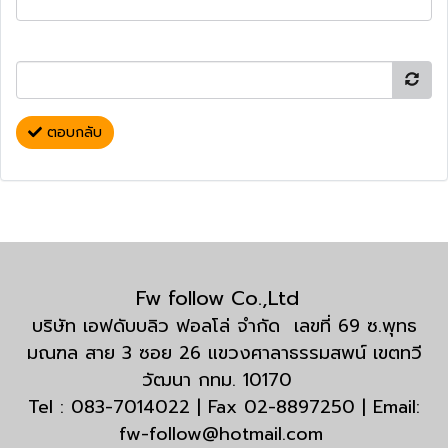
ตอบกลับ
Fw follow Co.,Ltd
บริษัท เอฟดับบลิว ฟอลโล่ จำกัด เลขที่ 69 ซ.พุทธ
มณฑล สาย 3 ซอย 26 แขวงศาลาธรรมสพน์ เขตทวี
วัฒนา กทม. 10170
Tel : 083-7014022 | Fax 02-8897250 | Email:
fw-follow@hotmail.com