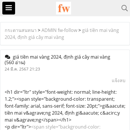
กระดานสนทนา
>
ADMIN fw-follow
>
giá tiền mai vàng
2024, định giá cây mai vàng
giá tiền mai vàng 2024, định giá cây mai vàng
(560 อ่าน)
24 มี.ค. 2567 21:23
แจ้งลบ
<h1 dir="ltr" style="font-weight: normal; line-height:
1.2;"><span style="background-color: transparent;
font-family: arial, sans-serif; font-size: 20pt;">gi&aacute;
tiền mai v&agrave;ng 2024, định gi&aacute; c&acirc;y
mai v&agrave;ng</span></h1>
<p dir="ltr">
<span style="background-color: