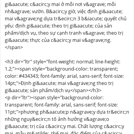
gi&aacute; c&acirc;y mai ở mỗi nơi v&agrave; mỗi
nh&agrave; vườn. B&acirc;y giờ, việc định gi&aacute;
mai v&agrave;ng dựa tr&ecirc;n 3 b&iacute; quyết chủ
yếu: định gi&aacute; theo trị gi&aacute; của sản
phẩm/dịch vụ, theo sự cạnh tranh v&agrave; theo trị
gi&aacute; thực của c&acirc;y mai v&agrave;ng.
</span>
<h3 dir="ltr" style="font-weight: normal; line-height:
1.2;"><span style="background-color: transparent;
color: #434343; font-family: arial, sans-serif; font-size:
14pt;">Định gi&aacute; mai v&agrave;ng theo trị
gi&aacute; sản phẩm/dịch vụ</span></h3>
<p dir="ltr"><span style="background-color:
transparent; font-family: arial, sans-serif; font-size:
11pt;">phương ph&aacute;p n&agrave;y dựa tr&ecirc;n
những nguy&ecirc;n tố ảnh hưởng v&agrave;o
gi&aacute; trị của c&acirc;y mai. Chất lượng c&acirc;y
mai, mẫu m&atilde;, thế mai, đặc điểm của c&acirc;y,