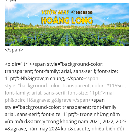
</span>
<p dir="ltr"><span style="background-color:
transparent; font-family: arial, sans-serif; font-size:
11pt;">Nh&igrave;n chung, </span>
<span
style="background-color: transparent; color: #1155cc;
font-family: arial, sans-serif; font-size: 11pt;">mai
ph&ocirc;i l&agrave; g&igrave;</span>
<span
style="background-color: transparent; font-family:
arial, sans-serif; font-size: 11pt;"> trong những năm
vừa mới đ&acirc;y trong khoảng năm 2021, 2022, 2023
v&agrave; năm nay 2024 ko c&oacute; nhiều biến đổi