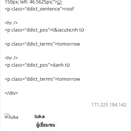
150px; left: 46.5625px;">
<p class="ddict_sentence">roof
<hr />
<p class="ddict_pos">t&iacute;nh từ
<p class="ddict_terms">tomorrow
<hr />
<p class="ddict_pos">danh từ
<p class="ddict_terms">tomorrow
</div>
171.225.184.142
luka
ผู้เยี่ยมชม