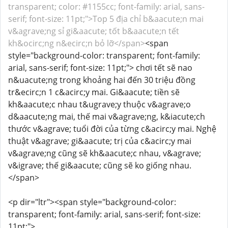
transparent; color: #1155cc; font-family: arial, sans-
serif; font-size: 11pt;">Top 5 địa chỉ b&aacute;n mai
v&agrave;ng sỉ gi&aacute; tốt b&aacute;n tết
kh&ocirc;ng n&ecirc;n bỏ lỡ</span>
<span
style="background-color: transparent; font-family:
arial, sans-serif; font-size: 11pt;"> chơi tết sẽ nao
n&uacute;ng trong khoảng hai đến 30 triệu đồng
tr&ecirc;n 1 c&acirc;y mai. Gi&aacute; tiền sẽ
kh&aacute;c nhau t&ugrave;y thuộc v&agrave;o
d&aacute;ng mai, thế mai v&agrave;ng, k&iacute;ch
thước v&agrave; tuổi đời của từng c&acirc;y mai. Nghệ
thuật v&agrave; gi&aacute; trị của c&acirc;y mai
v&agrave;ng cũng sẽ kh&aacute;c nhau, v&agrave;
v&igrave; thế gi&aacute; cũng sẽ ko giống nhau.
</span>
<p dir="ltr"><span style="background-color:
transparent; font-family: arial, sans-serif; font-size:
11pt;">