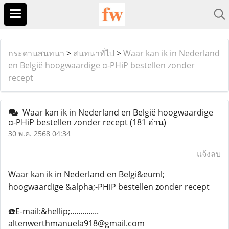
กระดานสนทนา
>
สนทนาทั่ไป
>
Waar kan ik in Nederland
en België hoogwaardige α-PHiP bestellen zonder
recept
Waar kan ik in Nederland en België hoogwaardige
α-PHiP bestellen zonder recept
(181 อ่าน)
30 พ.ค. 2568 04:34
แจ้งลบ
Waar kan ik in Nederland en Belgi&euml;
hoogwaardige &alpha;-PHiP bestellen zonder recept
☎️E-mail:&hellip;..............
altenwerthmanuela918@gmail.com