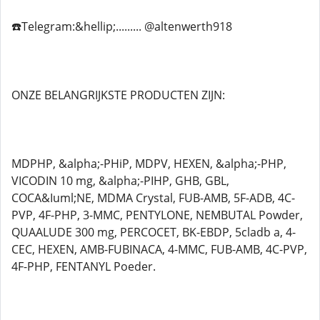
☎️Telegram:&hellip;......... @altenwerth918
ONZE BELANGRIJKSTE PRODUCTEN ZIJN:
MDPHP, &alpha;-PHiP, MDPV, HEXEN, &alpha;-PHP,
VICODIN 10 mg, &alpha;-PIHP, GHB, GBL,
COCA&Iuml;NE, MDMA Crystal, FUB-AMB, 5F-ADB, 4C-
PVP, 4F-PHP, 3-MMC, PENTYLONE, NEMBUTAL Powder,
QUAALUDE 300 mg, PERCOCET, BK-EBDP, 5cladb a, 4-
CEC, HEXEN, AMB-FUBINACA, 4-MMC, FUB-AMB, 4C-PVP,
4F-PHP, FENTANYL Poeder.