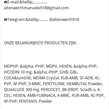
☎️E-mail:&hellip;..............
altenwerthmanuela918@gmail.com
☎️Telegram:&hellip;......... @altenwerth918
ONZE BELANGRIJKSTE PRODUCTEN ZIJN:
MDPHP, &alpha;-PHiP, MDPV, HEXEN, &alpha;-PHP,
VICODIN 10 mg, &alpha;-PIHP, GHB, GBL,
COCA&Iuml;NE, MDMA Crystal, FUB-AMB, 5F-ADB, 4C-
PVP, 4F-PHP, 3-MMC, PENTYLONE, NEMBUTAL Powder,
QUAALUDE 300 mg, PERCOCET, BK-EBDP, 5cladb a, 4-
CEC, HEXEN, AMB-FUBINACA, 4-MMC, FUB-AMB, 4C-PVP,
4F-PHP, FENTANYL Poeder.