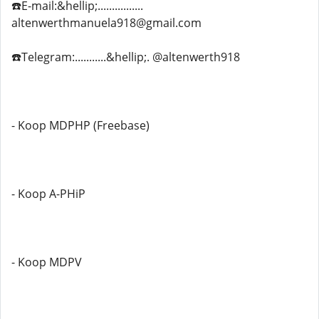
☎️E-mail:&hellip;................
altenwerthmanuela918@gmail.com
☎️Telegram:...........&hellip;. @altenwerth918
- Koop MDPHP (Freebase)
- Koop A-PHiP
- Koop MDPV