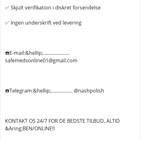
✅ Skjult verifikation i diskret forsendelse
✅ Ingen underskrift ved levering
☎️E-mail:&hellip;.....................
safemedsonline01@gmail.com
☎️Telegram:&hellip;................. @nashpolish
KONTAKT OS 24/7 FOR DE BEDSTE TILBUD, ALTID
&Aring;BEN/ONLINE!!