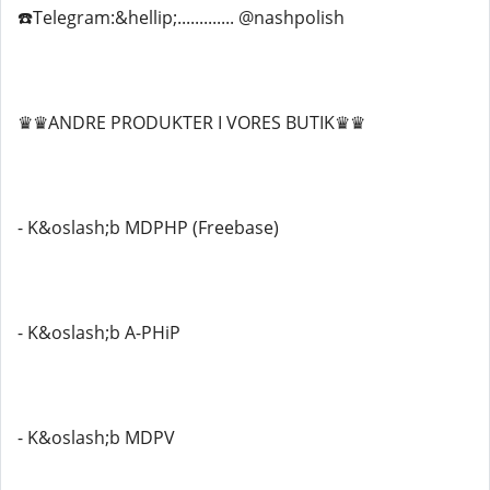
☎️Telegram:&hellip;............. @nashpolish
♛♛ANDRE PRODUKTER I VORES BUTIK♛♛
- K&oslash;b MDPHP (Freebase)
- K&oslash;b A-PHiP
- K&oslash;b MDPV