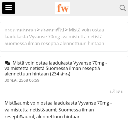
กระดานสนทนา
>
สนทนาทั่ไป
>
Mistä voin ostaa
laadukasta Vyvanse 70mg -valmistetta netistä
Suomessa ilman reseptiä alennettuun hintaan
Mistä voin ostaa laadukasta Vyvanse 70mg -
valmistetta netistä Suomessa ilman reseptiä
alennettuun hintaan
(234 อ่าน)
30 พ.ค. 2568 06:59
แจ้งลบ
Mist&auml; voin ostaa laadukasta Vyvanse 70mg -
valmistetta netist&auml; Suomessa ilman
resepti&auml; alennettuun hintaan