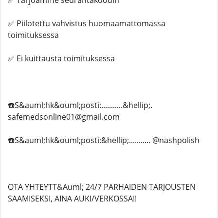
✅ Tarjoamme seurantakoodin
✅ Piilotettu vahvistus huomaamattomassa
toimituksessa
✅ Ei kuittausta toimituksessa
☎️S&auml;hk&ouml;posti:...........&hellip;.
safemedsonline01@gmail.com
☎️S&auml;hk&ouml;posti:&hellip;........... @nashpolish
OTA YHTEYTT&Auml; 24/7 PARHAIDEN TARJOUSTEN
SAAMISEKSI, AINA AUKI/VERKOSSA!!