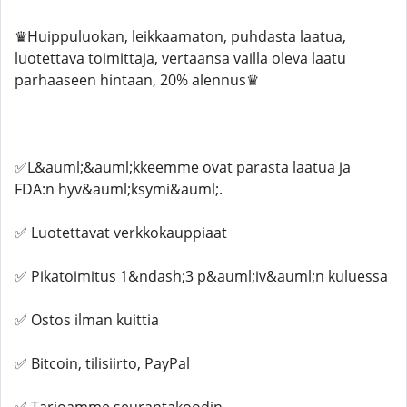
♛Huippuluokan, leikkaamaton, puhdasta laatua,
luotettava toimittaja, vertaansa vailla oleva laatu
parhaaseen hintaan, 20% alennus♛
✅L&auml;&auml;kkeemme ovat parasta laatua ja
FDA:n hyv&auml;ksymi&auml;.
✅ Luotettavat verkkokauppiaat
✅ Pikatoimitus 1&ndash;3 p&auml;iv&auml;n kuluessa
✅ Ostos ilman kuittia
✅ Bitcoin, tilisiirto, PayPal