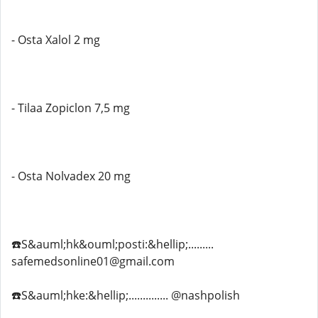
- Osta Xalol 2 mg
- Tilaa Zopiclon 7,5 mg
- Osta Nolvadex 20 mg
☎️S&auml;hk&ouml;posti:&hellip;.........
safemedsonline01@gmail.com
☎️S&auml;hke:&hellip;.............. @nashpolish