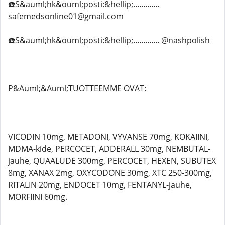
☎️S&auml;hk&ouml;posti:&hellip;.............
safemedsonline01@gmail.com
☎️S&auml;hk&ouml;posti:&hellip;............. @nashpolish
P&Auml;&Auml;TUOTTEEMME OVAT:
VICODIN 10mg, METADONI, VYVANSE 70mg, KOKAIINI,
MDMA-kide, PERCOCET, ADDERALL 30mg, NEMBUTAL-
jauhe, QUAALUDE 300mg, PERCOCET, HEXEN, SUBUTEX
8mg, XANAX 2mg, OXYCODONE 30mg, XTC 250-300mg,
RITALIN 20mg, ENDOCET 10mg, FENTANYL-jauhe,
MORFIINI 60mg.