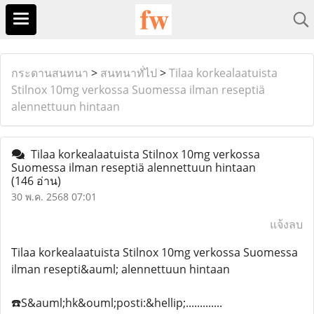
กระดานสนทนา
>
สนทนาทั่ไป
>
Tilaa korkealaatuista
Stilnox 10mg verkossa Suomessa ilman reseptiä
alennettuun hintaan
Tilaa korkealaatuista Stilnox 10mg verkossa
Suomessa ilman reseptiä alennettuun hintaan
(146 อ่าน)
30 พ.ค. 2568 07:01
แจ้งลบ
Tilaa korkealaatuista Stilnox 10mg verkossa Suomessa
ilman resepti&auml; alennettuun hintaan
☎️S&auml;hk&ouml;posti:&hellip;.............