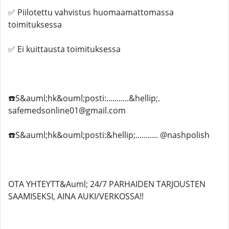
✅ Piilotettu vahvistus huomaamattomassa
toimituksessa
✅ Ei kuittausta toimituksessa
☎️S&auml;hk&ouml;posti:...........&hellip;.
safemedsonline01@gmail.com
☎️S&auml;hk&ouml;posti:&hellip;........... @nashpolish
OTA YHTEYTT&Auml; 24/7 PARHAIDEN TARJOUSTEN
SAAMISEKSI, AINA AUKI/VERKOSSA!!