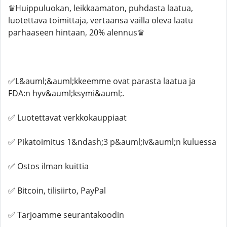
♛Huippuluokan, leikkaamaton, puhdasta laatua,
luotettava toimittaja, vertaansa vailla oleva laatu
parhaaseen hintaan, 20% alennus♛
✅L&auml;&auml;kkeemme ovat parasta laatua ja
FDA:n hyv&auml;ksymi&auml;.
✅ Luotettavat verkkokauppiaat
✅ Pikatoimitus 1&ndash;3 p&auml;iv&auml;n kuluessa
✅ Ostos ilman kuittia
✅ Bitcoin, tilisiirto, PayPal
✅ Tarjoamme seurantakoodin