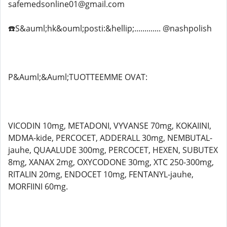
safemedsonline01@gmail.com
☎️S&auml;hk&ouml;posti:&hellip;............. @nashpolish
P&Auml;&Auml;TUOTTEEMME OVAT:
VICODIN 10mg, METADONI, VYVANSE 70mg, KOKAIINI,
MDMA-kide, PERCOCET, ADDERALL 30mg, NEMBUTAL-
jauhe, QUAALUDE 300mg, PERCOCET, HEXEN, SUBUTEX
8mg, XANAX 2mg, OXYCODONE 30mg, XTC 250-300mg,
RITALIN 20mg, ENDOCET 10mg, FENTANYL-jauhe,
MORFIINI 60mg.