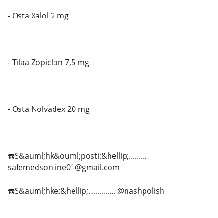
- Osta Xalol 2 mg
- Tilaa Zopiclon 7,5 mg
- Osta Nolvadex 20 mg
☎️S&auml;hk&ouml;posti:&hellip;.........
safemedsonline01@gmail.com
☎️S&auml;hke:&hellip;.............. @nashpolish