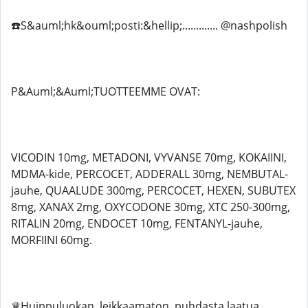
☎️S&auml;hk&ouml;posti:&hellip;............. @nashpolish
P&Auml;&Auml;TUOTTEEMME OVAT:
VICODIN 10mg, METADONI, VYVANSE 70mg, KOKAIINI,
MDMA-kide, PERCOCET, ADDERALL 30mg, NEMBUTAL-
jauhe, QUAALUDE 300mg, PERCOCET, HEXEN, SUBUTEX
8mg, XANAX 2mg, OXYCODONE 30mg, XTC 250-300mg,
RITALIN 20mg, ENDOCET 10mg, FENTANYL-jauhe,
MORFIINI 60mg.
♛Huippuluokan, leikkaamaton, puhdasta laatua,