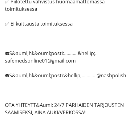
✅ Piilotettu vahvistus huomaamattomassa
toimituksessa
✅ Ei kuittausta toimituksessa
☎️S&auml;hk&ouml;posti:...........&hellip;.
safemedsonline01@gmail.com
☎️S&auml;hk&ouml;posti:&hellip;........... @nashpolish
OTA YHTEYTT&Auml; 24/7 PARHAIDEN TARJOUSTEN
SAAMISEKSI, AINA AUKI/VERKOSSA!!