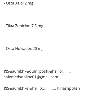
- Osta Xalol 2 mg
- Tilaa Zopiclon 7,5 mg
- Osta Nolvadex 20 mg
☎️S&auml;hk&ouml;posti:&hellip;.........
safemedsonline01@gmail.com
☎️S&auml;hke:&hellip;.............. @nashpolish