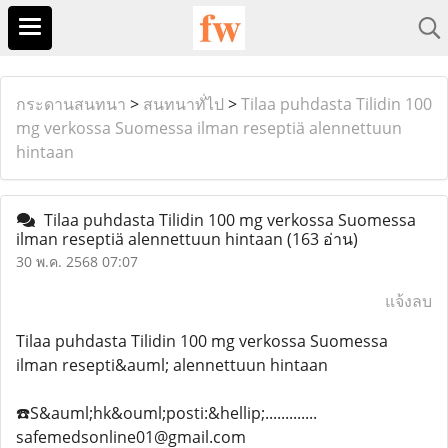
กระดานสนทนา
>
สนทนาทั่ไป
>
Tilaa puhdasta Tilidin 100
mg verkossa Suomessa ilman reseptiä alennettuun
hintaan
Tilaa puhdasta Tilidin 100 mg verkossa Suomessa
ilman reseptiä alennettuun hintaan
(163 อ่าน)
30 พ.ค. 2568 07:07
แจ้งลบ
Tilaa puhdasta Tilidin 100 mg verkossa Suomessa
ilman resepti&auml; alennettuun hintaan
☎️S&auml;hk&ouml;posti:&hellip;.............
safemedsonline01@gmail.com