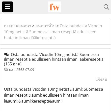
กระดานสนทนา
>
สนทนาทั่ไป
>
Osta puhdasta Vicodin
10mg netistä Suomessa ilman reseptiä edulliseen
hintaan ilman lääkereseptiä
Osta puhdasta Vicodin 10mg netistä Suomessa
ilman reseptiä edulliseen hintaan ilman lääkereseptiä
(165 อ่าน)
30 พ.ค. 2568 07:09
แจ้งลบ
Osta puhdasta Vicodin 10mg netist&auml; Suomessa
ilman resepti&auml; edulliseen hintaan ilman
l&auml;&auml;keresepti&auml;