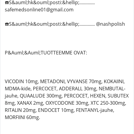
☎️S&auml;hk&ouml;posti:&hellip;.............
safemedsonline01@gmail.com
☎️S&auml;hk&ouml;posti:&hellip;............. @nashpolish
P&Auml;&Auml;TUOTTEEMME OVAT:
VICODIN 10mg, METADONI, VYVANSE 70mg, KOKAIINI,
MDMA-kide, PERCOCET, ADDERALL 30mg, NEMBUTAL-
jauhe, QUAALUDE 300mg, PERCOCET, HEXEN, SUBUTEX
8mg, XANAX 2mg, OXYCODONE 30mg, XTC 250-300mg,
RITALIN 20mg, ENDOCET 10mg, FENTANYL-jauhe,
MORFIINI 60mg.