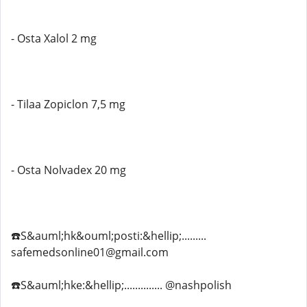
- Osta Xalol 2 mg
- Tilaa Zopiclon 7,5 mg
- Osta Nolvadex 20 mg
☎️S&auml;hk&ouml;posti:&hellip;.........
safemedsonline01@gmail.com
☎️S&auml;hke:&hellip;.............. @nashpolish