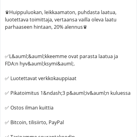
♛Huippuluokan, leikkaamaton, puhdasta laatua,
luotettava toimittaja, vertaansa vailla oleva laatu
parhaaseen hintaan, 20% alennus♛
✅L&auml;&auml;kkeemme ovat parasta laatua ja
FDA:n hyv&auml;ksymi&auml;.
✅ Luotettavat verkkokauppiaat
✅ Pikatoimitus 1&ndash;3 p&auml;iv&auml;n kuluessa
✅ Ostos ilman kuittia
✅ Bitcoin, tilisiirto, PayPal