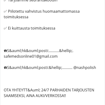
✅ Tarjoamme seurantakoodin
✅ Piilotettu vahvistus huomaamattomassa
toimituksessa
✅ Ei kuittausta toimituksessa
☎️S&auml;hk&ouml;posti:...........&hellip;.
safemedsonline01@gmail.com
☎️S&auml;hk&ouml;posti:&hellip;........... @nashpolish
OTA YHTEYTT&Auml; 24/7 PARHAIDEN TARJOUSTEN
SAAMISEKSI, AINA AUKI/VERKOSSA!!