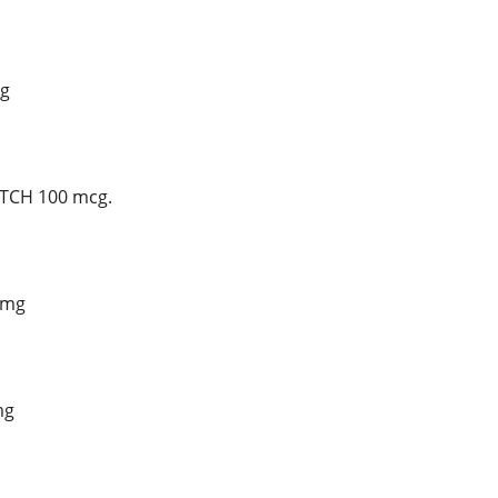
mg
ATCH 100 mcg.
0mg
mg