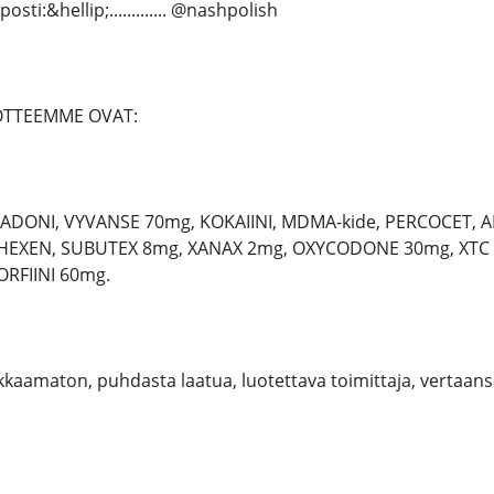
ti:&hellip;............. @nashpolish
OTTEEMME OVAT:
ADONI, VYVANSE 70mg, KOKAIINI, MDMA-kide, PERCOCET,
HEXEN, SUBUTEX 8mg, XANAX 2mg, OXYCODONE 30mg, XTC 
RFIINI 60mg.
kaamaton, puhdasta laatua, luotettava toimittaja, vertaans