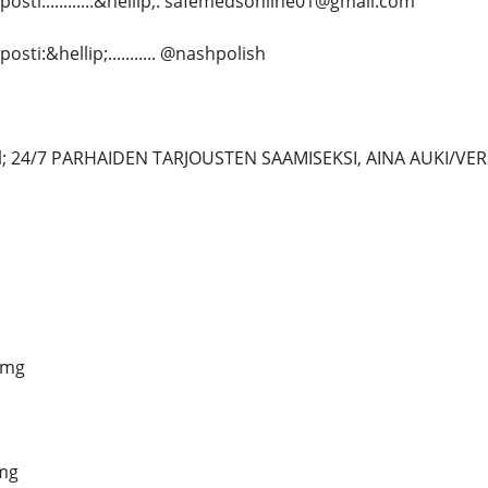
sti:...........&hellip;. safemedsonline01@gmail.com
ti:&hellip;........... @nashpolish
 24/7 PARHAIDEN TARJOUSTEN SAAMISEKSI, AINA AUKI/VER
0mg
mg