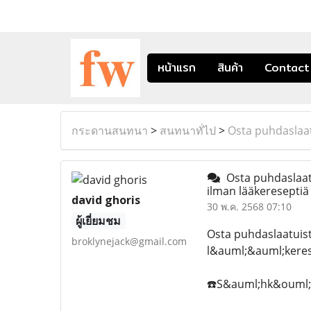
หน้าแรก
สินค้า
Contact
กระดานสนทนา
>
สนทนาทั่ไป
>
Osta puhdaslaat
Osta puhdaslaatu
ilman lääkeresepti
david ghoris
30 พ.ค. 2568 07:10
ผู้เยี่ยมชม
Osta puhdaslaatuis
broklynejack@gmail.com
l&auml;&auml;kere
☎️S&auml;hk&ouml;po