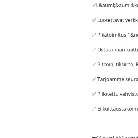
✅L&auml;&auml;kke
✅ Luotettavat verk
✅ Pikatoimitus 1&n
✅ Ostos ilman kuitt
✅ Bitcoin, tilisiirto,
✅ Tarjoamme seura
✅ Piilotettu vahvi
✅ Ei kuittausta toi