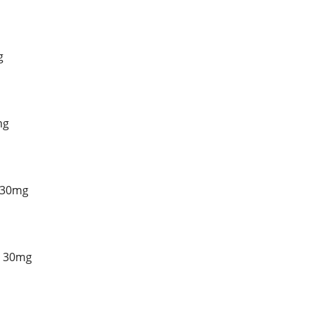
g
mg
 30mg
E 30mg