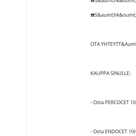
☎️S&auml;hk&ouml;po
☎️S&auml;hk&ouml;pos
OTA YHTEYTT&Auml;
KAUPPA SINULLE:
- Osta PERCOCET 1
- Osta ENDOCET 10