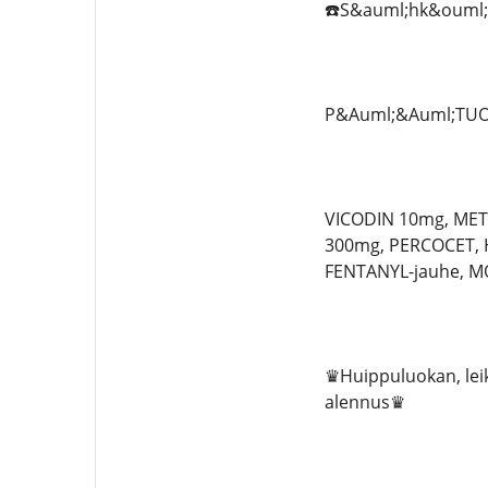
☎️S&auml;hk&ouml;pos
P&Auml;&Auml;TU
VICODIN 10mg, MET
300mg, PERCOCET, 
FENTANYL-jauhe, MO
♛Huippuluokan, leik
alennus♛