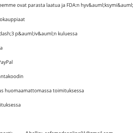
emme ovat parasta laatua ja FDA:n hyv&auml;ksymi&auml;
kokauppiaat
dash;3 p&auml;iv&auml;n kuluessa
ia
 PayPal
ntakoodin
stus huomaamattomassa toimituksessa
mituksessa