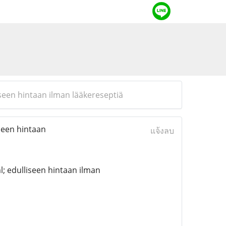
seen hintaan ilman lääkereseptiä
seen hintaan
แจ้งลบ
 edulliseen hintaan ilman