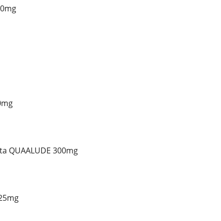
80mg
0mg
ista QUAALUDE 300mg
225mg