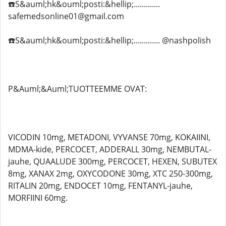
☎️S&auml;hk&ouml;posti:&hellip;.............
safemedsonline01@gmail.com
☎️S&auml;hk&ouml;posti:&hellip;............. @nashpolish
P&Auml;&Auml;TUOTTEEMME OVAT:
VICODIN 10mg, METADONI, VYVANSE 70mg, KOKAIINI,
MDMA-kide, PERCOCET, ADDERALL 30mg, NEMBUTAL-
jauhe, QUAALUDE 300mg, PERCOCET, HEXEN, SUBUTEX
8mg, XANAX 2mg, OXYCODONE 30mg, XTC 250-300mg,
RITALIN 20mg, ENDOCET 10mg, FENTANYL-jauhe,
MORFIINI 60mg.