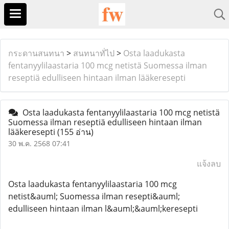
กระดานสนทนา
>
สนทนาทั่ไป
>
Osta laadukasta
fentanyylilaastaria 100 mcg netistä Suomessa ilman
reseptiä edulliseen hintaan ilman lääkeresepti
Osta laadukasta fentanyylilaastaria 100 mcg netistä
Suomessa ilman reseptiä edulliseen hintaan ilman
lääkeresepti
(155 อ่าน)
30 พ.ค. 2568 07:41
แจ้งลบ
Osta laadukasta fentanyylilaastaria 100 mcg
netist&auml; Suomessa ilman resepti&auml;
edulliseen hintaan ilman l&auml;&auml;keresepti