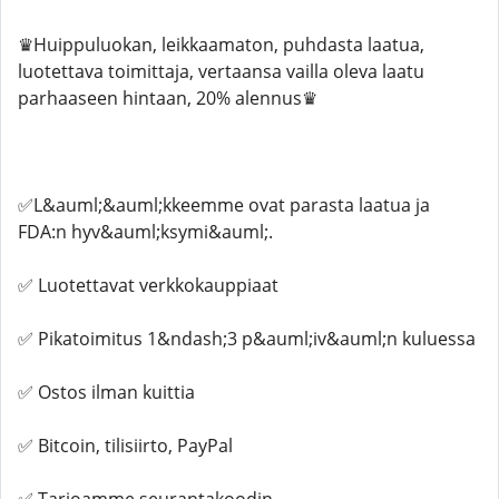
♛Huippuluokan, leikkaamaton, puhdasta laatua,
luotettava toimittaja, vertaansa vailla oleva laatu
parhaaseen hintaan, 20% alennus♛
✅L&auml;&auml;kkeemme ovat parasta laatua ja
FDA:n hyv&auml;ksymi&auml;.
✅ Luotettavat verkkokauppiaat
✅ Pikatoimitus 1&ndash;3 p&auml;iv&auml;n kuluessa
✅ Ostos ilman kuittia
✅ Bitcoin, tilisiirto, PayPal