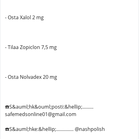
- Osta Xalol 2 mg
- Tilaa Zopiclon 7,5 mg
- Osta Nolvadex 20 mg
☎️S&auml;hk&ouml;posti:&hellip;.........
safemedsonline01@gmail.com
☎️S&auml;hke:&hellip;.............. @nashpolish