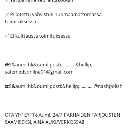
✅ Tarjoamme seurantakoodin
✅ Piilotettu vahvistus huomaamattomassa
toimituksessa
✅ Ei kuittausta toimituksessa
☎️S&auml;hk&ouml;posti:...........&hellip;.
safemedsonline01@gmail.com
☎️S&auml;hk&ouml;posti:&hellip;........... @nashpolish
OTA YHTEYTT&Auml; 24/7 PARHAIDEN TARJOUSTEN
SAAMISEKSI, AINA AUKI/VERKOSSA!!