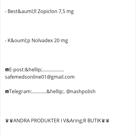
- Best&auml;ll Zopiclon 7,5 mg
- K&ouml;p Nolvadex 20 mg
☎️E-post:&hellip;..................
safemedsonline01@gmail.com
☎️Telegram:............&hellip;. @nashpolish
♛♛ANDRA PRODUKTER I V&Aring;R BUTIK♛♛