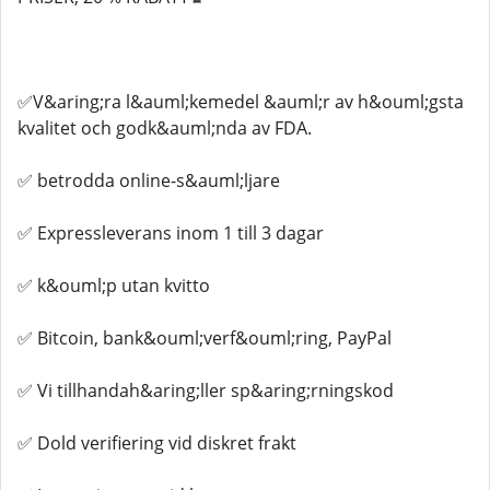
✅V&aring;ra l&auml;kemedel &auml;r av h&ouml;gsta
kvalitet och godk&auml;nda av FDA.
✅ betrodda online-s&auml;ljare
✅ Expressleverans inom 1 till 3 dagar
✅ k&ouml;p utan kvitto
✅ Bitcoin, bank&ouml;verf&ouml;ring, PayPal
✅ Vi tillhandah&aring;ller sp&aring;rningskod
✅ Dold verifiering vid diskret frakt