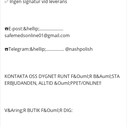
✅ Ingen signatur vid leverans
☎️E-post:&hellip;.....................
safemedsonline01@gmail.com
☎️Telegram:&hellip;................ @nashpolish
KONTAKTA OSS DYGNET RUNT F&Ouml;R B&Auml;STA
ERBJUDANDEN, ALLTID &Ouml;PPET/ONLINE!!
V&Aring;R BUTIK F&Ouml;R DIG: