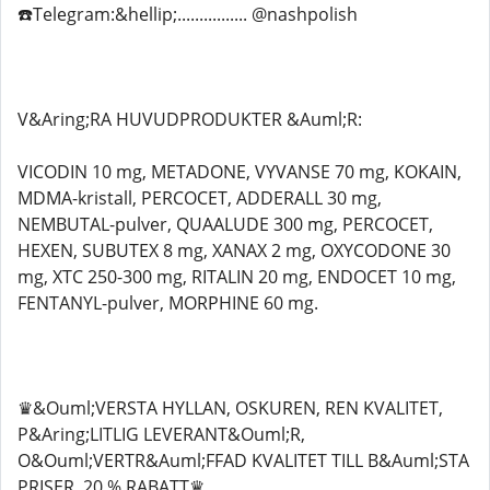
☎️Telegram:&hellip;................ @nashpolish
V&Aring;RA HUVUDPRODUKTER &Auml;R:
VICODIN 10 mg, METADONE, VYVANSE 70 mg, KOKAIN,
MDMA-kristall, PERCOCET, ADDERALL 30 mg,
NEMBUTAL-pulver, QUAALUDE 300 mg, PERCOCET,
HEXEN, SUBUTEX 8 mg, XANAX 2 mg, OXYCODONE 30
mg, XTC 250-300 mg, RITALIN 20 mg, ENDOCET 10 mg,
FENTANYL-pulver, MORPHINE 60 mg.
♛&Ouml;VERSTA HYLLAN, OSKUREN, REN KVALITET,
P&Aring;LITLIG LEVERANT&Ouml;R,
O&Ouml;VERTR&Auml;FFAD KVALITET TILL B&Auml;STA
PRISER, 20 % RABATT♛