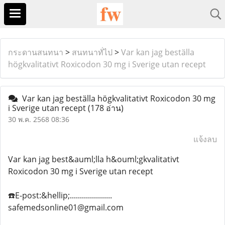
กระดานสนทนา
>
สนทนาทั่ไป
>
Var kan jag beställa
högkvalitativt Roxicodon 30 mg i Sverige utan recept
Var kan jag beställa högkvalitativt Roxicodon 30 mg
i Sverige utan recept
(178 อ่าน)
30 พ.ค. 2568 08:36
แจ้งลบ
Var kan jag best&auml;lla h&ouml;gkvalitativt
Roxicodon 30 mg i Sverige utan recept
☎️E-post:&hellip;.....................
safemedsonline01@gmail.com