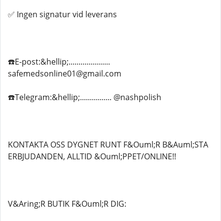
✅ Ingen signatur vid leverans
☎️E-post:&hellip;.....................
safemedsonline01@gmail.com
☎️Telegram:&hellip;................ @nashpolish
KONTAKTA OSS DYGNET RUNT F&Ouml;R B&Auml;STA
ERBJUDANDEN, ALLTID &Ouml;PPET/ONLINE!!
V&Aring;R BUTIK F&Ouml;R DIG: