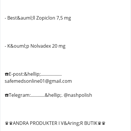
- Best&auml;ll Zopiclon 7,5 mg
- K&ouml;p Nolvadex 20 mg
☎️E-post:&hellip;..................
safemedsonline01@gmail.com
☎️Telegram:............&hellip;. @nashpolish
♛♛ANDRA PRODUKTER I V&Aring;R BUTIK♛♛