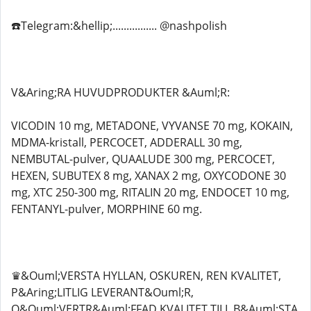
☎️Telegram:&hellip;................ @nashpolish
V&Aring;RA HUVUDPRODUKTER &Auml;R:
VICODIN 10 mg, METADONE, VYVANSE 70 mg, KOKAIN,
MDMA-kristall, PERCOCET, ADDERALL 30 mg,
NEMBUTAL-pulver, QUAALUDE 300 mg, PERCOCET,
HEXEN, SUBUTEX 8 mg, XANAX 2 mg, OXYCODONE 30
mg, XTC 250-300 mg, RITALIN 20 mg, ENDOCET 10 mg,
FENTANYL-pulver, MORPHINE 60 mg.
♛&Ouml;VERSTA HYLLAN, OSKUREN, REN KVALITET,
P&Aring;LITLIG LEVERANT&Ouml;R,
O&Ouml;VERTR&Auml;FFAD KVALITET TILL B&Auml;STA