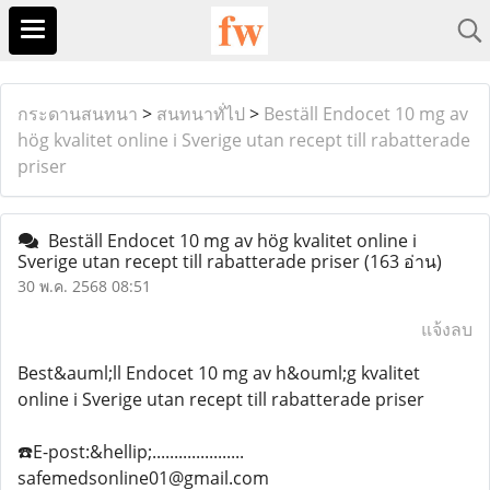
กระดานสนทนา
>
สนทนาทั่ไป
>
Beställ Endocet 10 mg av
hög kvalitet online i Sverige utan recept till rabatterade
priser
Beställ Endocet 10 mg av hög kvalitet online i
Sverige utan recept till rabatterade priser
(163 อ่าน)
30 พ.ค. 2568 08:51
แจ้งลบ
Best&auml;ll Endocet 10 mg av h&ouml;g kvalitet
online i Sverige utan recept till rabatterade priser
☎️E-post:&hellip;.....................
safemedsonline01@gmail.com