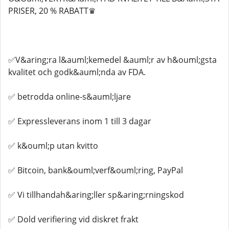
PRISER, 20 % RABATT♛
✅V&aring;ra l&auml;kemedel &auml;r av h&ouml;gsta
kvalitet och godk&auml;nda av FDA.
✅ betrodda online-s&auml;ljare
✅ Expressleverans inom 1 till 3 dagar
✅ k&ouml;p utan kvitto
✅ Bitcoin, bank&ouml;verf&ouml;ring, PayPal
✅ Vi tillhandah&aring;ller sp&aring;rningskod
✅ Dold verifiering vid diskret frakt