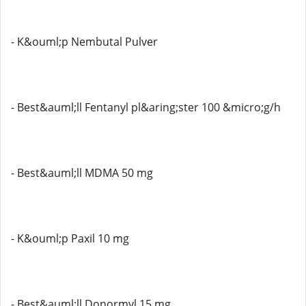
- K&ouml;p Nembutal Pulver
- Best&auml;ll Fentanyl pl&aring;ster 100 &micro;g/h
- Best&auml;ll MDMA 50 mg
- K&ouml;p Paxil 10 mg
- Best&auml;ll Donormyl 15 mg