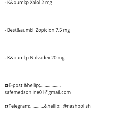
- K&ouml;p Xalol 2 mg
- Best&auml;ll Zopiclon 7,5 mg
- K&ouml;p Nolvadex 20 mg
☎️E-post:&hellip;..................
safemedsonline01@gmail.com
☎️Telegram:............&hellip;. @nashpolish