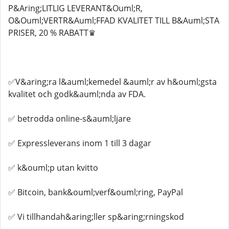
P&Aring;LITLIG LEVERANT&Ouml;R,
O&Ouml;VERTR&Auml;FFAD KVALITET TILL B&Auml;STA
PRISER, 20 % RABATT♛
✅V&aring;ra l&auml;kemedel &auml;r av h&ouml;gsta
kvalitet och godk&auml;nda av FDA.
✅ betrodda online-s&auml;ljare
✅ Expressleverans inom 1 till 3 dagar
✅ k&ouml;p utan kvitto
✅ Bitcoin, bank&ouml;verf&ouml;ring, PayPal
✅ Vi tillhandah&aring;ller sp&aring;rningskod