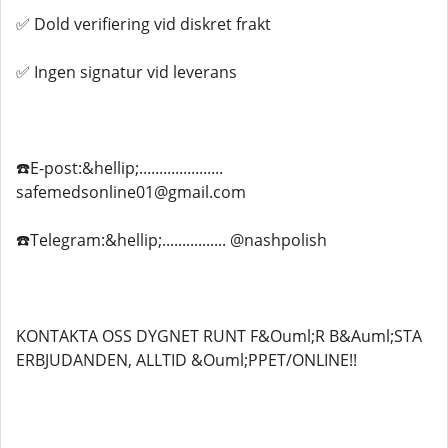
✅ Dold verifiering vid diskret frakt
✅ Ingen signatur vid leverans
☎️E-post:&hellip;.....................
safemedsonline01@gmail.com
☎️Telegram:&hellip;................ @nashpolish
KONTAKTA OSS DYGNET RUNT F&Ouml;R B&Auml;STA
ERBJUDANDEN, ALLTID &Ouml;PPET/ONLINE!!