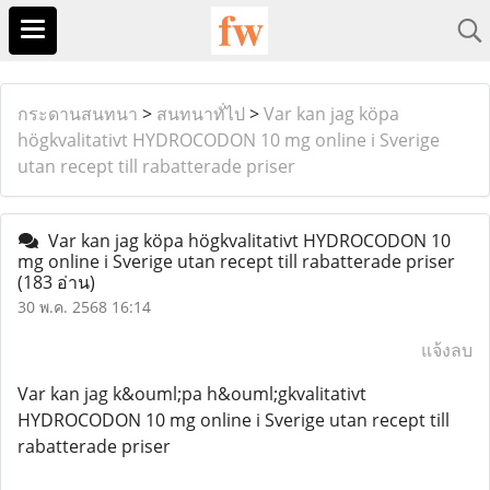
กระดานสนทนา
>
สนทนาทั่ไป
>
Var kan jag köpa
högkvalitativt HYDROCODON 10 mg online i Sverige
utan recept till rabatterade priser
Var kan jag köpa högkvalitativt HYDROCODON 10
mg online i Sverige utan recept till rabatterade priser
(183 อ่าน)
30 พ.ค. 2568 16:14
แจ้งลบ
Var kan jag k&ouml;pa h&ouml;gkvalitativt
HYDROCODON 10 mg online i Sverige utan recept till
rabatterade priser