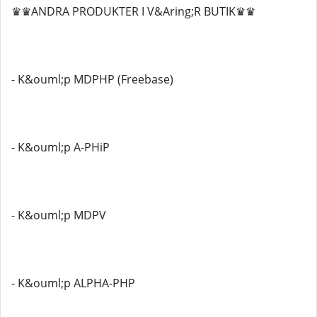
♛♛ANDRA PRODUKTER I V&Aring;R BUTIK♛♛
- K&ouml;p MDPHP (Freebase)
- K&ouml;p A-PHiP
- K&ouml;p MDPV
- K&ouml;p ALPHA-PHP