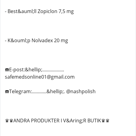
- Best&auml;ll Zopiclon 7,5 mg
- K&ouml;p Nolvadex 20 mg
☎️E-post:&hellip;..................
safemedsonline01@gmail.com
☎️Telegram:............&hellip;. @nashpolish
♛♛ANDRA PRODUKTER I V&Aring;R BUTIK♛♛