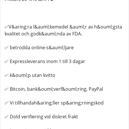
✅V&aring;ra l&auml;kemedel &auml;r av h&ouml;gsta
kvalitet och godk&auml;nda av FDA.
✅ betrodda online-s&auml;ljare
✅ Expressleverans inom 1 till 3 dagar
✅ k&ouml;p utan kvitto
✅ Bitcoin, bank&ouml;verf&ouml;ring, PayPal
✅ Vi tillhandah&aring;ller sp&aring;rningskod
✅ Dold verifiering vid diskret frakt