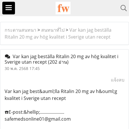
กระดานสนทนา
>
สนทนาทั่ไป
>
Var kan jag beställa
Ritalin 20 mg av hög kvalitet i Sverige utan recept
Var kan jag beställa Ritalin 20 mg av hög kvalitet i
Sverige utan recept
(202 อ่าน)
30 พ.ค. 2568 17:45
แจ้งลบ
Var kan jag best&auml;lla Ritalin 20 mg av h&ouml;g
kvalitet i Sverige utan recept
☎️E-post:&hellip;.....................
safemedsonline01@gmail.com