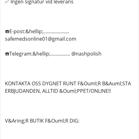
✅ Ingen signatur vid leverans
☎️E-post:&hellip;.....................
safemedsonline01@gmail.com
☎️Telegram:&hellip;................ @nashpolish
KONTAKTA OSS DYGNET RUNT F&Ouml;R B&Auml;STA
ERBJUDANDEN, ALLTID &Ouml;PPET/ONLINE!!
V&Aring;R BUTIK F&Ouml;R DIG: