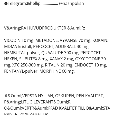
☎️Telegram:&hellip;................ @nashpolish
V&Aring;RA HUVUDPRODUKTER &Auml;R:
VICODIN 10 mg, METADONE, VYVANSE 70 mg, KOKAIN,
MDMA-kristall, PERCOCET, ADDERALL 30 mg,
NEMBUTAL-pulver, QUAALUDE 300 mg, PERCOCET,
HEXEN, SUBUTEX 8 mg, XANAX 2 mg, OXYCODONE 30
mg, XTC 250-300 mg, RITALIN 20 mg, ENDOCET 10 mg,
FENTANYL-pulver, MORPHINE 60 mg.
♛&Ouml;VERSTA HYLLAN, OSKUREN, REN KVALITET,
P&Aring;LITLIG LEVERANT&Ouml;R,
O&Ouml;VERTR&Auml;FFAD KVALITET TILL B&Auml;STA
PRISER, 20 % RABATT♛