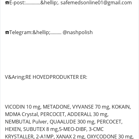
☎️E-post:............&hellip;. safemedsonline01@gmail.com
☎️Telegram:&hellip;......... @nashpolish
V&Aring;RE HOVEDPRODUKTER ER:
VICODIN 10 mg, METADONE, VYVANSE 70 mg, KOKAIN,
MDMA Crystal, PERCOCET, ADDERALL 30 mg,
NEMBUTAL Pulver, QUAALUDE 300 mg, PERCOCET,
HEXEN, SUBUTEX 8 mg,5-MEO-DIBF, 3-CMC
KRYSTALLER, 2-A1MP, XANAX 2 mg, OXYCODONE 30 mg,