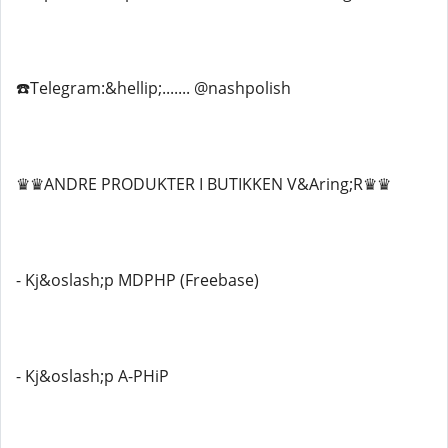
☎️Telegram:&hellip;....... @nashpolish
♛♛ANDRE PRODUKTER I BUTIKKEN V&Aring;R♛♛
- Kj&oslash;p MDPHP (Freebase)
- Kj&oslash;p A-PHiP