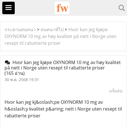
กระดานสนทนา
>
สนทนาทั่ไป
>
Hvor kan jeg kjøpe
OXYNORM 10 mg av høy kvalitet på nett i Norge uten
resept til rabatterte priser
Hvor kan jeg kjøpe OXYNORM 10 mg av høy kvalitet
på nett i Norge uten resept til rabatterte priser
(165 อ่าน)
30 พ.ค. 2568 19:31
แจ้งลบ
Hvor kan jeg kj&oslash;pe OXYNORM 10 mg av
h&oslash;y kvalitet p&aring; nett i Norge uten resept til
rabatterte priser