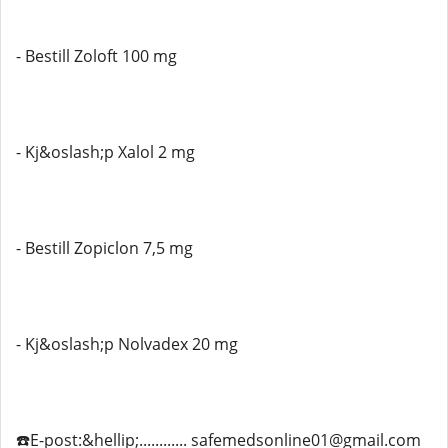
- Bestill Zoloft 100 mg
- Kj&oslash;p Xalol 2 mg
- Bestill Zopiclon 7,5 mg
- Kj&oslash;p Nolvadex 20 mg
☎️E-post:&hellip;............ safemedsonline01@gmail.com