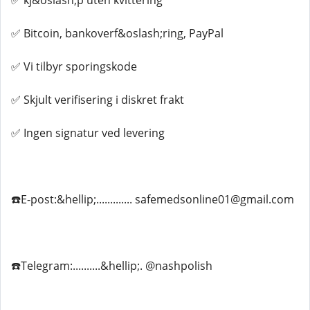
✅ kj&oslash;p uten kvittering
✅ Bitcoin, bankoverf&oslash;ring, PayPal
✅ Vi tilbyr sporingskode
✅ Skjult verifisering i diskret frakt
✅ Ingen signatur ved levering
☎️E-post:&hellip;............. safemedsonline01@gmail.com
☎️Telegram:..........&hellip;. @nashpolish