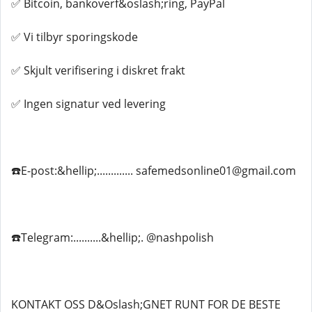
✅ Bitcoin, bankoverf&oslash;ring, PayPal
✅ Vi tilbyr sporingskode
✅ Skjult verifisering i diskret frakt
✅ Ingen signatur ved levering
☎️E-post:&hellip;............. safemedsonline01@gmail.com
☎️Telegram:..........&hellip;. @nashpolish
KONTAKT OSS D&Oslash;GNET RUNT FOR DE BESTE