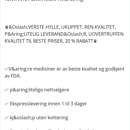
♛&Oslash;VERSTE HYLLE, UKLIPPET, REN KVALITET,
P&Aring;LITELIG LEVERAND&Oslash;R, UOVERTRUFFEN
KVALITET TIL BESTE PRISER, 20 % RABATT♛
✅V&aring;re medisiner er av beste kvalitet og godkjent
av FDA.
✅ p&aring;litelige nettselgere
✅ Ekspresslevering innen 1 til 3 dager
✅ kj&oslash;p uten kvittering