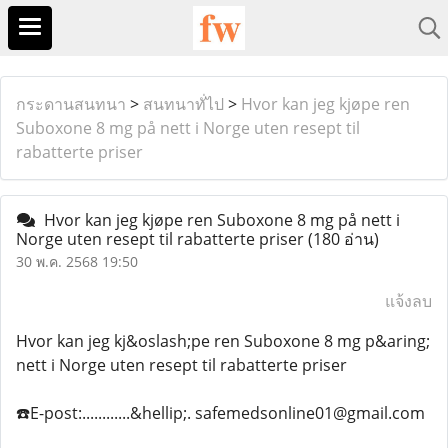
กระดานสนทนา
>
สนทนาทั่ไป
>
Hvor kan jeg kjøpe ren
Suboxone 8 mg på nett i Norge uten resept til
rabatterte priser
Hvor kan jeg kjøpe ren Suboxone 8 mg på nett i
Norge uten resept til rabatterte priser
(180 อ่าน)
30 พ.ค. 2568 19:50
แจ้งลบ
Hvor kan jeg kj&oslash;pe ren Suboxone 8 mg p&aring;
nett i Norge uten resept til rabatterte priser
☎️E-post:............&hellip;. safemedsonline01@gmail.com