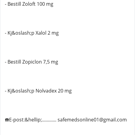
- Bestill Zoloft 100 mg
- Kj&oslash;p Xalol 2 mg
- Bestill Zopiclon 7,5 mg
- Kj&oslash;p Nolvadex 20 mg
☎️E-post:&hellip;............ safemedsonline01@gmail.com