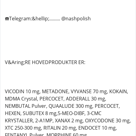
☎️Telegram:&hellip;......... @nashpolish
V&Aring;RE HOVEDPRODUKTER ER:
VICODIN 10 mg, METADONE, VYVANSE 70 mg, KOKAIN,
MDMA Crystal, PERCOCET, ADDERALL 30 mg,
NEMBUTAL Pulver, QUAALUDE 300 mg, PERCOCET,
HEXEN, SUBUTEX 8 mg,5-MEO-DIBF, 3-CMC
KRYSTALLER, 2-A1MP, XANAX 2 mg, OXYCODONE 30 mg,
XTC 250-300 mg, RITALIN 20 mg, ENDOCET 10 mg,
FENTANYL Pulver, MORPHINE 60 mg.