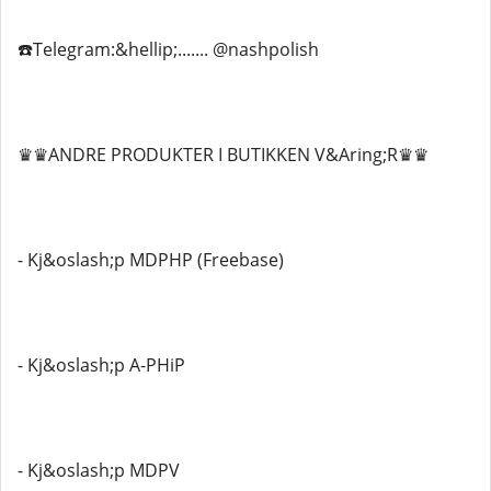
☎️Telegram:&hellip;....... @nashpolish
♛♛ANDRE PRODUKTER I BUTIKKEN V&Aring;R♛♛
- Kj&oslash;p MDPHP (Freebase)
- Kj&oslash;p A-PHiP
- Kj&oslash;p MDPV