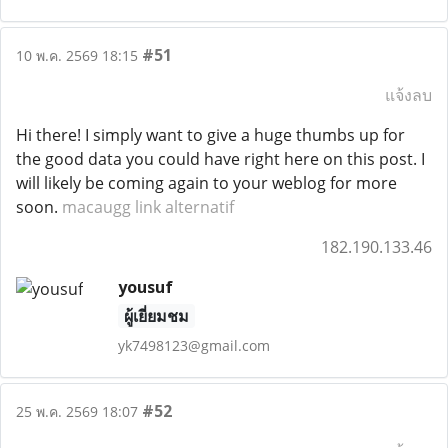
#51
10 พ.ค. 2569 18:15
แจ้งลบ
Hi there! I simply want to give a huge thumbs up for
the good data you could have right here on this post. I
will likely be coming again to your weblog for more
soon.
macaugg link alternatif
182.190.133.46
yousuf
ผู้เยี่ยมชม
yk7498123@gmail.com
#52
25 พ.ค. 2569 18:07