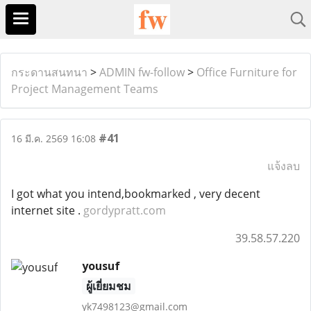
กระดานสนทนา
>
ADMIN fw-follow
>
Office Furniture for
Project Management Teams
#41
16 มี.ค. 2569 16:08
แจ้งลบ
I got what you intend,bookmarked , very decent
internet site .
gordypratt.com
39.58.57.220
yousuf
ผู้เยี่ยมชม
yk7498123@gmail.com