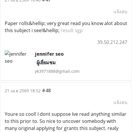
แจ้งลบ
Paper rolls&hellip; very great read you know alot about
this subject i see!&hellip;
result sgp
39.50.212.247
jennifer seo
ผู้เยี่ยมชม
yk3971888@gmail.com
#48
21 เม.ย 2569 18:52
แจ้งลบ
Youre so cool! I dont suppose Ive read anything similar
to this prior to. So nice to uncover somebody with
many original applying for grants this subject. realy