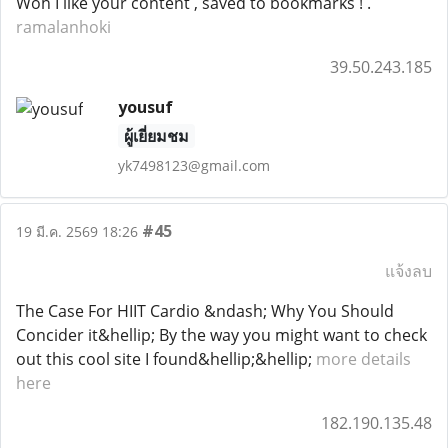
Woh I like your content , saved to bookmarks ! .
ramalanhoki
39.50.243.185
yousuf
ผู้เยี่ยมชม
yk7498123@gmail.com
#45
19 มี.ค. 2569 18:26
แจ้งลบ
The Case For HIIT Cardio &ndash; Why You Should
Concider it&hellip; By the way you might want to check
out this cool site I found&hellip;&hellip;
more details
here
182.190.135.48