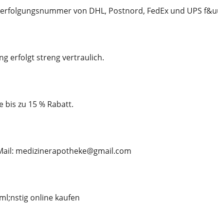
rfolgungsnummer von DHL, Postnord, FedEx und UPS f&uum
g erfolgt streng vertraulich.
e bis zu 15 % Rabatt.
E-Mail: medizinerapotheke@gmail.com
l;nstig online kaufen