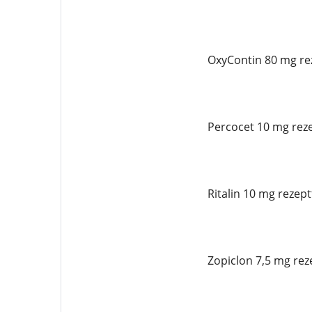
OxyContin 80 mg rez
Percocet 10 mg reze
Ritalin 10 mg rezept
Zopiclon 7,5 mg rez