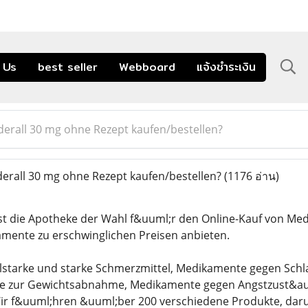
 Us
best seller
Webboard
แจ้งชำระเงิน
erall 30 mg ohne Rezept kaufen/bestellen?
rall 30 mg ohne Rezept kaufen/bestellen?
(1176 อ่าน)
t die Apotheke der Wahl f&uuml;r den Online-Kauf von Medi
mente zu erschwinglichen Preisen anbieten.
lstarke und starke Schmerzmittel, Medikamente gegen Schla
 zur Gewichtsabnahme, Medikamente gegen Angstzust&auml;
Wir f&uuml;hren &uuml;ber 200 verschiedene Produkte, da