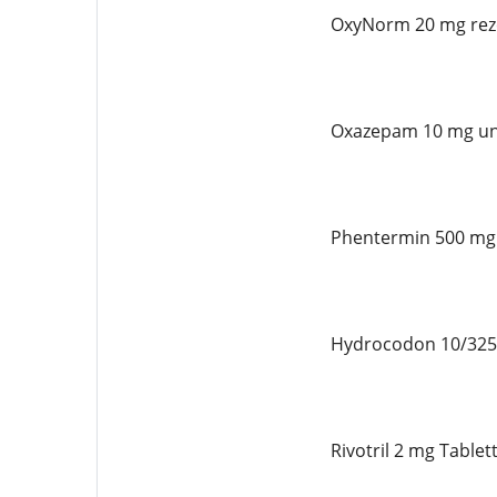
OxyNorm 20 mg reze
Oxazepam 10 mg un
Phentermin 500 mg 
Hydrocodon 10/325 
Rivotril 2 mg Tablet