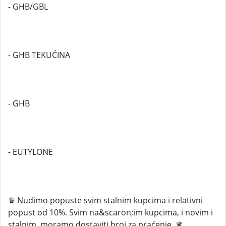
- GHB/GBL
- GHB TEKUĆINA
- GHB
- EUTYLONE
♛ Nudimo popuste svim stalnim kupcima i relativni
popust od 10%. Svim na&scaron;im kupcima, i novim i
stalnim, moramo dostaviti broj za praćenje. ♛