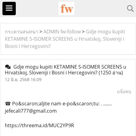
กระดานสนทนา
>
ADMIN fw-follow
>
Gdje mogu kupiti
KETAMINE S-ISOMER SCREENS u Hrvatskoj, Sloveniji i
Bosni i Hercegovini?
Gdje mogu kupiti KETAMINE S-ISOMER SCREENS u
Hrvatskoj, Sloveniji i Bosni i Hercegovini?
(1250 อ่าน)
12 มิ.ย. 2568 16:09
แจ้งลบ
☎ Po&scaron;aljite nam e-po&scaron;tu: . .......
jefecali777@gmail.com
https://threema.id/MUC2YP9R