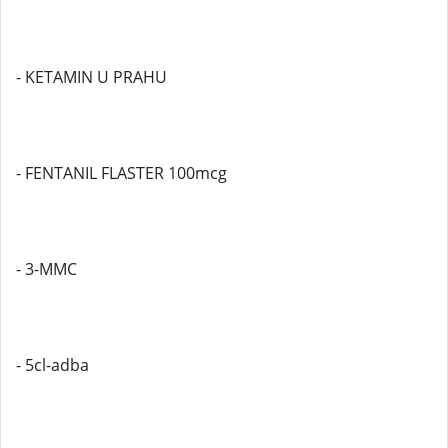
- KETAMIN U PRAHU
- FENTANIL FLASTER 100mcg
- 3-MMC
- 5cl-adba