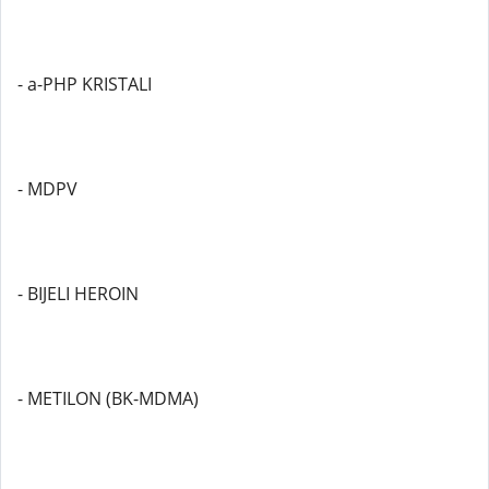
- a-PHP KRISTALI
- MDPV
- BIJELI HEROIN
- METILON (BK-MDMA)