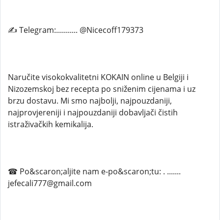
✍ Telegram:........... @Nicecoff179373
Naručite visokokvalitetni KOKAIN online u Belgiji i
Nizozemskoj bez recepta po sniženim cijenama i uz
brzu dostavu. Mi smo najbolji, najpouzdaniji,
najprovjereniji i najpouzdaniji dobavljači čistih
istraživačkih kemikalija.
☎ Po&scaron;aljite nam e-po&scaron;tu: . .......
jefecali777@gmail.com