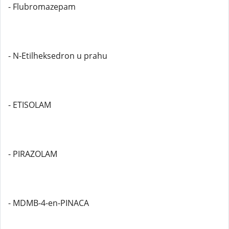
- Flubromazepam
- N-Etilheksedron u prahu
- ETISOLAM
- PIRAZOLAM
- MDMB-4-en-PINACA