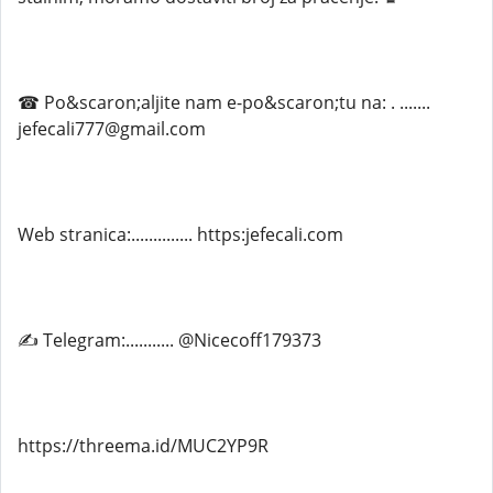
☎ Po&scaron;aljite nam e-po&scaron;tu na: . .......
jefecali777@gmail.com
Web stranica:.............. https:jefecali.com
✍ Telegram:........... @Nicecoff179373
https://threema.id/MUC2YP9R