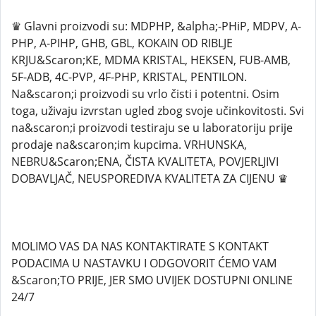
♛ Glavni proizvodi su: MDPHP, &alpha;-PHiP, MDPV, A-
PHP, A-PIHP, GHB, GBL, KOKAIN OD RIBLJE
KRJU&Scaron;KE, MDMA KRISTAL, HEKSEN, FUB-AMB,
5F-ADB, 4C-PVP, 4F-PHP, KRISTAL, PENTILON.
Na&scaron;i proizvodi su vrlo čisti i potentni. Osim
toga, uživaju izvrstan ugled zbog svoje učinkovitosti. Svi
na&scaron;i proizvodi testiraju se u laboratoriju prije
prodaje na&scaron;im kupcima. VRHUNSKA,
NEBRU&Scaron;ENA, ČISTA KVALITETA, POVJERLJIVI
DOBAVLJAČ, NEUSPOREDIVA KVALITETA ZA CIJENU ♛
MOLIMO VAS DA NAS KONTAKTIRATE S KONTAKT
PODACIMA U NASTAVKU I ODGOVORIT ĆEMO VAM
&Scaron;TO PRIJE, JER SMO UVIJEK DOSTUPNI ONLINE
24/7