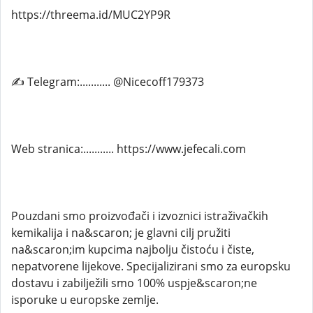
https://threema.id/MUC2YP9R
✍ Telegram:........... @Nicecoff179373
Web stranica:........... https://www.jefecali.com
Pouzdani smo proizvođači i izvoznici istraživačkih
kemikalija i na&scaron; je glavni cilj pružiti
na&scaron;im kupcima najbolju čistoću i čiste,
nepatvorene lijekove. Specijalizirani smo za europsku
dostavu i zabilježili smo 100% uspje&scaron;ne
isporuke u europske zemlje.