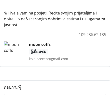
♛ Hvala vam na posjeti. Recite svojim prijateljima i
obitelji o na&scaron;im dobrim vijestima i uslugama za
javnost.
109.236.62.135
moon coffs
ผู้เยี่ยมชม
kolalorexen@gmail.com
ตอบกระทู้