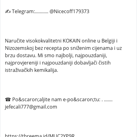
✍ Telegram:........... @Nicecoff179373
Naručite visokokvalitetni KOKAIN online u Belgiji i
Nizozemskoj bez recepta po sniženim cijenama i uz
brzu dostavu. Mi smo najbolji, najpouzdaniji,
najprovjereniji i najpouzdaniji dobavljači čistih
istraživačkih kemikalija.
☎ Po&scaron;aljite nam e-po&scaron;tu: . .......
jefecali777@gmail.com
https://threema.id/MUC2YP9R