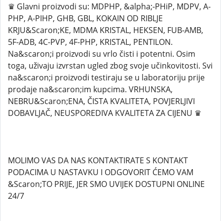
♛ Glavni proizvodi su: MDPHP, &alpha;-PHiP, MDPV, A-
PHP, A-PIHP, GHB, GBL, KOKAIN OD RIBLJE
KRJU&Scaron;KE, MDMA KRISTAL, HEKSEN, FUB-AMB,
5F-ADB, 4C-PVP, 4F-PHP, KRISTAL, PENTILON.
Na&scaron;i proizvodi su vrlo čisti i potentni. Osim
toga, uživaju izvrstan ugled zbog svoje učinkovitosti. Svi
na&scaron;i proizvodi testiraju se u laboratoriju prije
prodaje na&scaron;im kupcima. VRHUNSKA,
NEBRU&Scaron;ENA, ČISTA KVALITETA, POVJERLJIVI
DOBAVLJAČ, NEUSPOREDIVA KVALITETA ZA CIJENU ♛
MOLIMO VAS DA NAS KONTAKTIRATE S KONTAKT
PODACIMA U NASTAVKU I ODGOVORIT ĆEMO VAM
&Scaron;TO PRIJE, JER SMO UVIJEK DOSTUPNI ONLINE
24/7