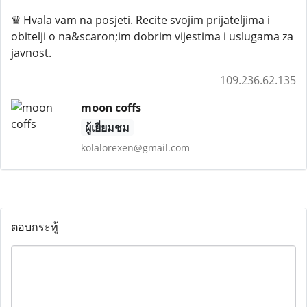
♛ Hvala vam na posjeti. Recite svojim prijateljima i
obitelji o na&scaron;im dobrim vijestima i uslugama za
javnost.
109.236.62.135
moon coffs
ผู้เยี่ยมชม
kolalorexen@gmail.com
ตอบกระทู้