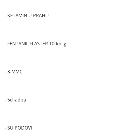
- KETAMIN U PRAHU
- FENTANIL FLASTER 100mcg
- 3-MMC
- 5cl-adba
- SU PODOVI