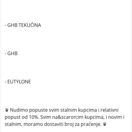
- GHB TEKUĆINA
- GHB
- EUTYLONE
♛ Nudimo popuste svim stalnim kupcima i relativni
popust od 10%. Svim na&scaron;im kupcima, i novim i
stalnim, moramo dostaviti broj za praćenje. ♛