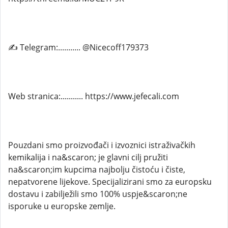
✍ Telegram:........... @Nicecoff179373
Web stranica:........... https://www.jefecali.com
Pouzdani smo proizvođači i izvoznici istraživačkih
kemikalija i na&scaron; je glavni cilj pružiti
na&scaron;im kupcima najbolju čistoću i čiste,
nepatvorene lijekove. Specijalizirani smo za europsku
dostavu i zabilježili smo 100% uspje&scaron;ne
isporuke u europske zemlje.