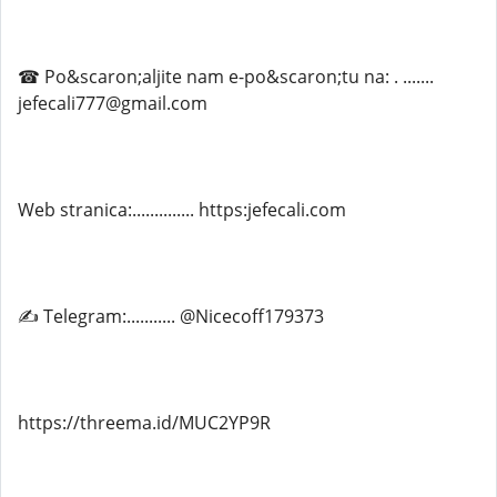
☎ Po&scaron;aljite nam e-po&scaron;tu na: . .......
jefecali777@gmail.com
Web stranica:.............. https:jefecali.com
✍ Telegram:........... @Nicecoff179373
https://threema.id/MUC2YP9R