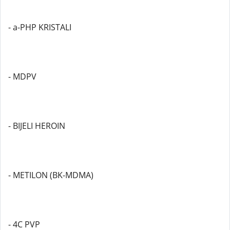
- a-PHP KRISTALI
- MDPV
- BIJELI HEROIN
- METILON (BK-MDMA)
- 4C PVP