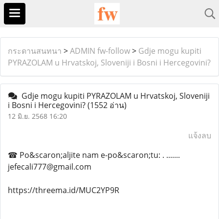
กระดานสนทนา
>
ADMIN fw-follow
>
Gdje mogu kupiti
PYRAZOLAM u Hrvatskoj, Sloveniji i Bosni i Hercegovini?
Gdje mogu kupiti PYRAZOLAM u Hrvatskoj, Sloveniji
i Bosni i Hercegovini?
(1552 อ่าน)
12 มิ.ย. 2568 16:20
แจ้งลบ
☎ Po&scaron;aljite nam e-po&scaron;tu: . .......
jefecali777@gmail.com
https://threema.id/MUC2YP9R