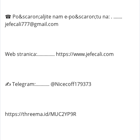
☎ Po&scaron;aljite nam e-po&scaron;tu na: . .......
jefecali777@gmail.com
Web stranica:.............. https://www.jefecali.com
✍ Telegram:........... @Nicecoff179373
https://threema.id/MUC2YP9R