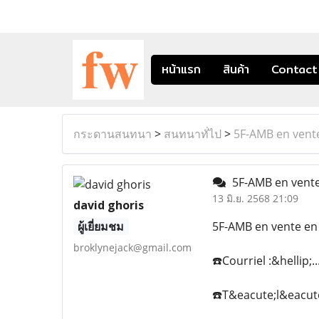
หน้าแรก
สินค้า
Contact
กระดานสนทนา
>
สนทนาทั่ไป
>
5F-AMB en vent
5F-AMB en vente
13 มิ.ย. 2568 21:09
david ghoris
ผู้เยี่ยมชม
5F-AMB en vente en
broklynejack@gmail.com
☎️Courriel :&hellip;.
☎️T&eacute;l&eacute;g