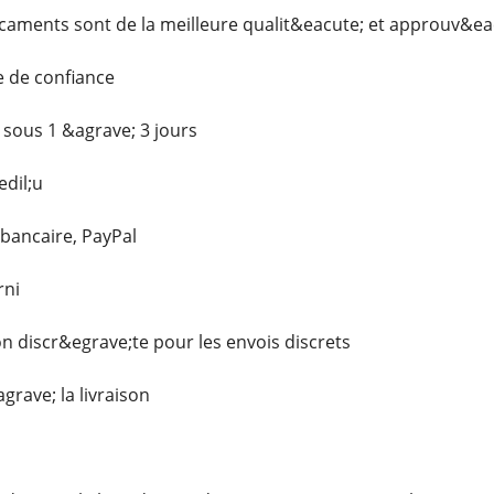
ments sont de la meilleure qualit&eacute; et approuv&eac
e de confiance
 sous 1 &agrave; 3 jours
dil;u
 bancaire, PayPal
rni
on discr&egrave;te pour les envois discrets
grave; la livraison