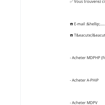
✅ Vous trouverez ci
☎️ E-mail :&hellip;...
☎️ T&eacute;l&eacute
- Acheter MDPHP (F
- Acheter A-PHiP
- Acheter MDPV