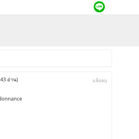
143 อ่าน)
แจ้งลบ
rdonnance