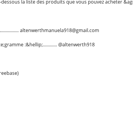
-dessous la liste des produits que vous pouvez acheter &a
.................. altenwerthmanuela918@gmail.com
;gramme :&hellip;............ @altenwerth918
reebase)