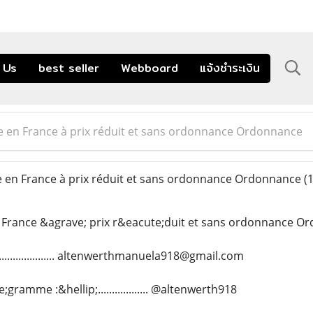
 Us
best seller
Webboard
แจ้งชำระเงิน
e en France à prix réduit et sans ordonnance Ordonnance
 en France à prix réduit et sans ordonnance Ordonnance
(
 France &agrave; prix r&eacute;duit et sans ordonnance O
..................... altenwerthmanuela918@gmail.com
ramme :&hellip;.................. @altenwerth918