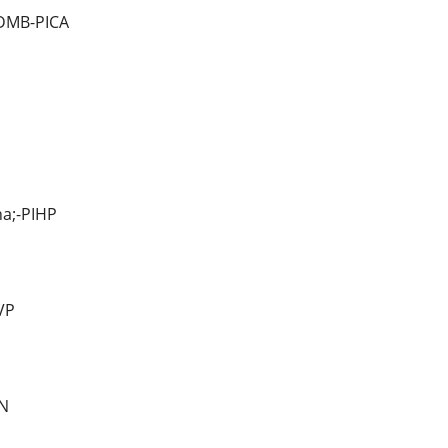
DMB-PICA
a;-PIHP
VP
N