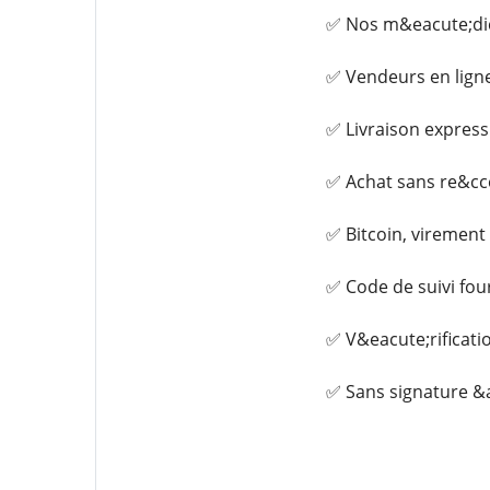
✅ Nos m&eacute;dica
✅ Vendeurs en lign
✅ Livraison express
✅ Achat sans re&cce
✅ Bitcoin, virement
✅ Code de suivi fou
✅ V&eacute;rificati
✅ Sans signature &a