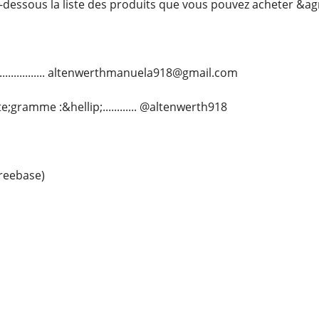
-dessous la liste des produits que vous pouvez acheter &a
.................. altenwerthmanuela918@gmail.com
;gramme :&hellip;............ @altenwerth918
reebase)