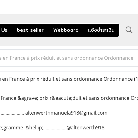
 Us
best seller
Webboard
แจ้งชำระเงิน
e en France à prix réduit et sans ordonnance Ordonnance
 en France à prix réduit et sans ordonnance Ordonnance
(
 France &agrave; prix r&eacute;duit et sans ordonnance O
..................... altenwerthmanuela918@gmail.com
ramme :&hellip;.................. @altenwerth918