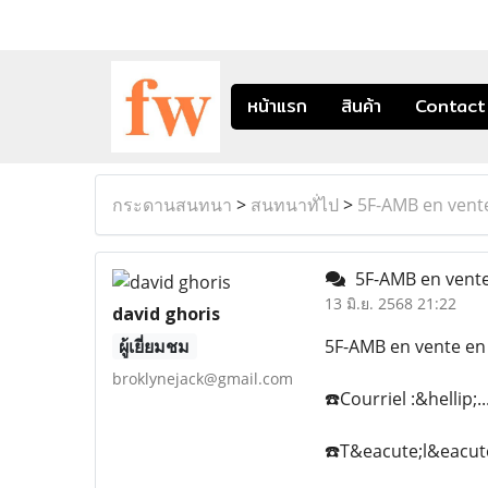
หน้าแรก
สินค้า
Contact
กระดานสนทนา
>
สนทนาทั่ไป
>
5F-AMB en vent
5F-AMB en vente
13 มิ.ย. 2568 21:22
david ghoris
ผู้เยี่ยมชม
5F-AMB en vente en
broklynejack@gmail.com
☎️Courriel :&hellip;.
☎️T&eacute;l&eacute;g