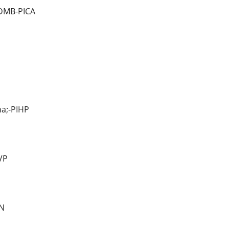
DMB-PICA
a;-PIHP
VP
N