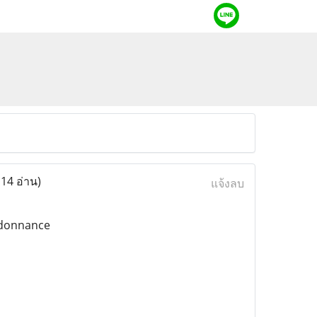
114 อ่าน)
แจ้งลบ
rdonnance