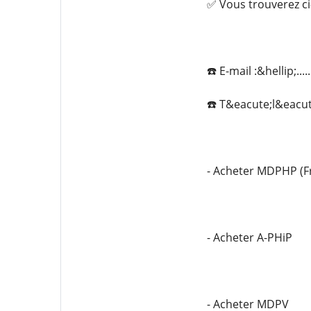
✅ Vous trouverez ci
☎️ E-mail :&hellip;...
☎️ T&eacute;l&eacute
- Acheter MDPHP (F
- Acheter A-PHiP
- Acheter MDPV