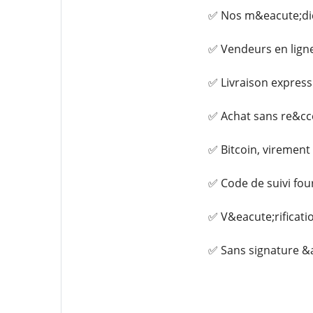
✅ Nos m&eacute;dica
✅ Vendeurs en lign
✅ Livraison express
✅ Achat sans re&cce
✅ Bitcoin, virement
✅ Code de suivi fou
✅ V&eacute;rificati
✅ Sans signature &a