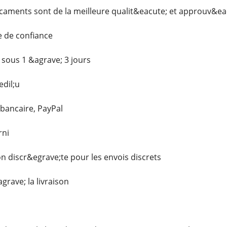
ments sont de la meilleure qualit&eacute; et approuv&eac
e de confiance
 sous 1 &agrave; 3 jours
dil;u
 bancaire, PayPal
rni
on discr&egrave;te pour les envois discrets
grave; la livraison