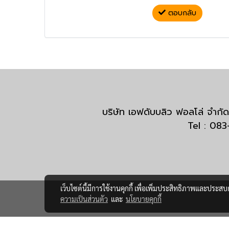
ตอบกลับ
บริษัท เอฟดับบลิว ฟอลโล่ จำ
Tel : 08
เว็บไซต์นี้มีการใช้งานคุกกี้ เพื่อเพิ่มประสิทธิภาพและประส
ความเป็นส่วนตัว
และ
นโยบายคุกกี้