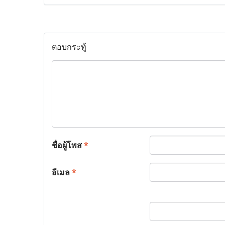
ตอบกระทู้
ชื่อผู้โพส
*
อีเมล
*