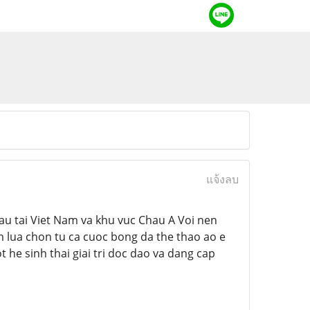
แจ้งลบ
 dau tai Viet Nam va khu vuc Chau A Voi nen
lua chon tu ca cuoc bong da the thao ao e
 he sinh thai giai tri doc dao va dang cap