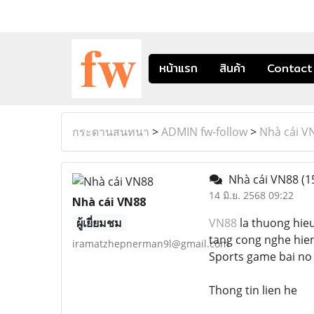
หน้าแรก
สินค้า
Contact
กระดานสนทนา
>
ADMIN fw-follow
>
Nhà cái V
Nhà cái VN88
(1
14 มิ.ย. 2568 09:22
Nhà cái VN88
ผู้เยี่ยมชม
VN88
la thuong hieu
tang cong nghe hie
iramatzhepnerman9l@gmail.com
Sports game bai no h
Thong tin lien he