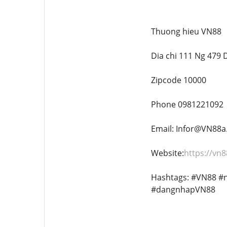
Thuong hieu VN88
Dia chi 111 Ng 479
Zipcode 10000
Phone 0981221092
Email: Infor@VN88a.
Website:
https://vn8
Hashtags: #VN88 #
#dangnhapVN88