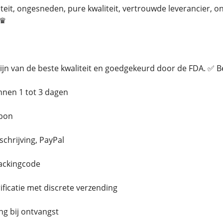
eit, ongesneden, pure kwaliteit, vertrouwde leverancier, 
g♛
jn van de beste kwaliteit en goedgekeurd door de FDA. ✅ 
innen 1 tot 3 dagen
bon
schrijving, PayPal
rackingcode
ficatie met discrete verzending
g bij ontvangst