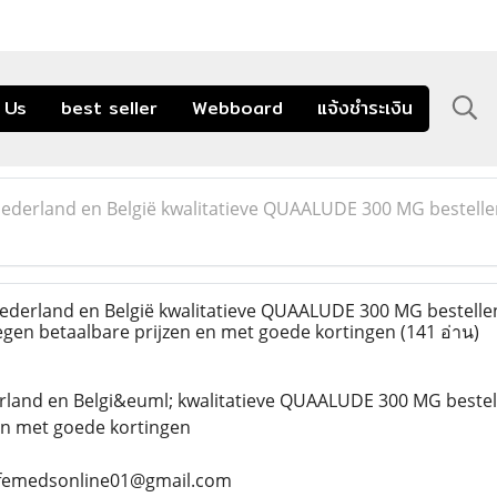
 Us
best seller
Webboard
แจ้งชำระเงิน
Nederland en België kwalitatieve QUAALUDE 300 MG bestelle
ederland en België kwalitatieve QUAALUDE 300 MG bestelle
egen betaalbare prijzen en met goede kortingen
(141 อ่าน)
erland en Belgi&euml; kwalitatieve QUAALUDE 300 MG bestel
en met goede kortingen
 safemedsonline01@gmail.com