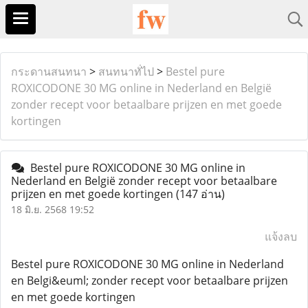
กระดานสนทนา
>
สนทนาทั่ไป
>
Bestel pure
ROXICODONE 30 MG online in Nederland en België
zonder recept voor betaalbare prijzen en met goede
kortingen
Bestel pure ROXICODONE 30 MG online in
Nederland en België zonder recept voor betaalbare
prijzen en met goede kortingen
(147 อ่าน)
18 มิ.ย. 2568 19:52
แจ้งลบ
Bestel pure ROXICODONE 30 MG online in Nederland
en Belgi&euml; zonder recept voor betaalbare prijzen
en met goede kortingen