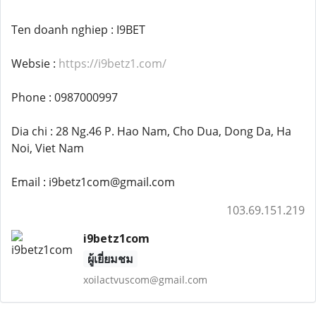
Ten doanh nghiep : I9BET
Websie :
https://i9betz1.com/
Phone : 0987000997
Dia chi : 28 Ng.46 P. Hao Nam, Cho Dua, Dong Da, Ha
Noi, Viet Nam
Email : i9betz1com@gmail.com
103.69.151.219
i9betz1com
ผู้เยี่ยมชม
xoilactvuscom@gmail.com