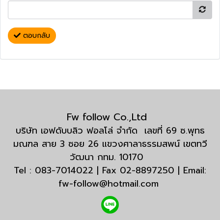
ตอบกลับ
Fw follow Co.,Ltd
บริษัท เอฟดับบลิว ฟอลโล่ จำกัด เลขที่ 69 ซ.พุทธ
มณฑล สาย 3 ซอย 26 แขวงศาลาธรรมสพน์ เขตทวี
วัฒนา กทม. 10170
Tel : 083-7014022 | Fax 02-8897250 | Email:
fw-follow@hotmail.com