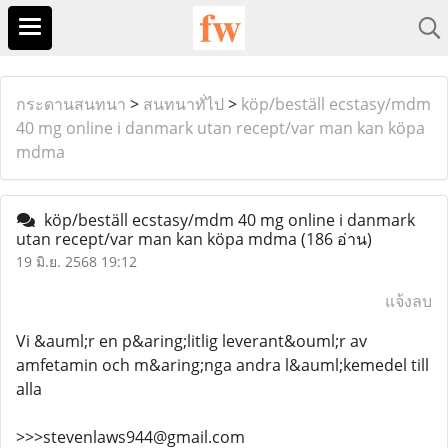
กระดานสนทนา
>
สนทนาทั่ไป
>
köp/beställ ecstasy/mdm
40 mg online i danmark utan recept/var man kan köpa
mdma
köp/beställ ecstasy/mdm 40 mg online i danmark
utan recept/var man kan köpa mdma
(186 อ่าน)
19 มิ.ย. 2568 19:12
แจ้งลบ
Vi &auml;r en p&aring;litlig leverant&ouml;r av
amfetamin och m&aring;nga andra l&auml;kemedel till
alla
>>>stevenlaws944@gmail.com