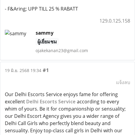
- F&Aring; UPP TILL 25 % RABATT
129.0.125.158
sammy
ผู้เยี่ยมชม
ojakekanan23@gmail.com
#1
19 มิ.ย. 2568 19:34
แจ้งลบ
Our Delhi Escorts Service enjoys fame for offering
excellent
Delhi Escorts Service
according to every
whim of yours. Be it for companionship or sensuality;
our Delhi Escort Agency gives you a wider range of
Delhi Call Girls who perfectly blend beauty and
sensuality. Enjoy top-class call girls in Delhi with our