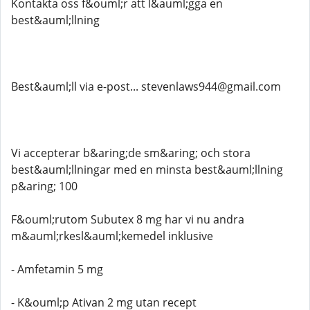
Kontakta oss f&ouml;r att l&auml;gga en
best&auml;llning
Best&auml;ll via e-post... stevenlaws944@gmail.com
Vi accepterar b&aring;de sm&aring; och stora
best&auml;llningar med en minsta best&auml;llning
p&aring; 100
F&ouml;rutom Subutex 8 mg har vi nu andra
m&auml;rkesl&auml;kemedel inklusive
- Amfetamin 5 mg
- K&ouml;p Ativan 2 mg utan recept