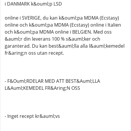
i DANMARK k&ouml;p LSD
online i SVERIGE, du kan k&ouml;pa MDMA (Ecstasy)
online och k&ouml;pa MDMA (Ecstasy) online i Italien
och k&ouml;pa MDMA online i BELGIEN. Med oss ​​
&auml;r din leverans 100 % s&auml;ker och
garanterad. Du kan best&auml;lla alla l&auml;kemedel
fr&aring;n oss utan recept.
- F&Ouml;RDELAR MED ATT BEST&Auml;LLA
L&Auml;KEMEDEL FR&Aring;N OSS
- Inget recept kr&auml;vs