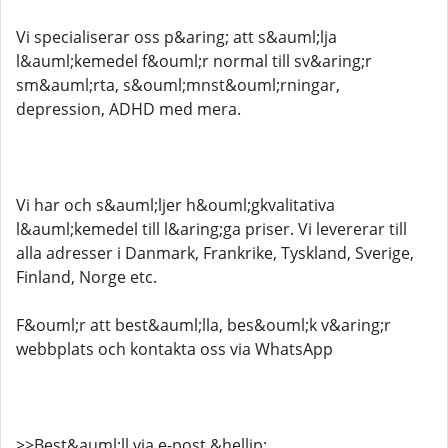
Vi specialiserar oss p&aring; att s&auml;lja
l&auml;kemedel f&ouml;r normal till sv&aring;r
sm&auml;rta, s&ouml;mnst&ouml;rningar,
depression, ADHD med mera.
Vi har och s&auml;ljer h&ouml;gkvalitativa
l&auml;kemedel till l&aring;ga priser. Vi levererar till
alla adresser i Danmark, Frankrike, Tyskland, Sverige,
Finland, Norge etc.
F&ouml;r att best&auml;lla, bes&ouml;k v&aring;r
webbplats och kontakta oss via WhatsApp
>>Best&auml;ll via e-post &hellip;..