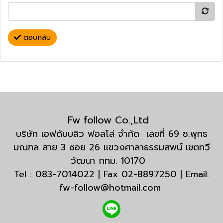
ตอบกลับ
Fw follow Co.,Ltd
บริษัท เอฟดับบลิว ฟอลโล่ จำกัด เลขที่ 69 ซ.พุทธ
มณฑล สาย 3 ซอย 26 แขวงศาลาธรรมสพน์ เขตทวี
วัฒนา กทม. 10170
Tel : 083-7014022 | Fax 02-8897250 | Email:
fw-follow@hotmail.com