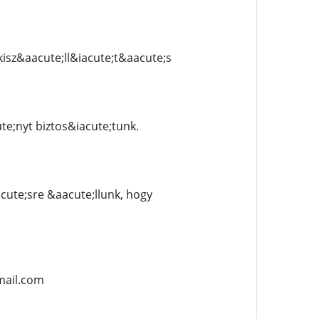
isz&aacute;ll&iacute;t&aacute;s
;nyt biztos&iacute;tunk.
ute;sre &aacute;llunk, hogy
mail.com