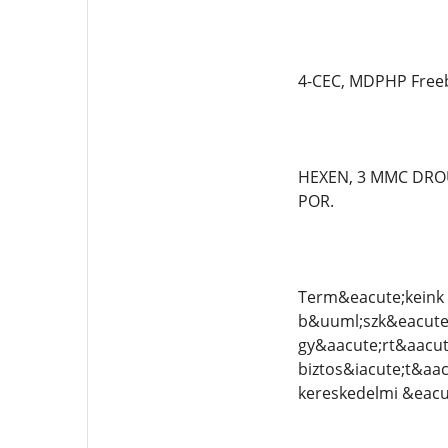
4-CEC, MDPHP Freeb
HEXEN, 3 MMC DROU
POR.
Term&eacute;keink 
b&uuml;szk&eacute;l
gy&aacute;rt&aacut
biztos&iacute;t&aac
kereskedelmi &eacu