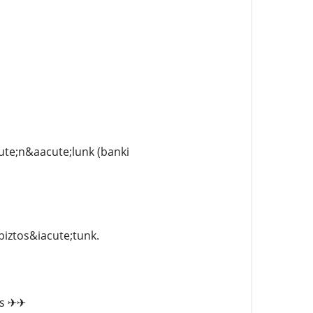
ute;n&aacute;lunk (banki
iztos&iacute;tunk.
;s ✈✈