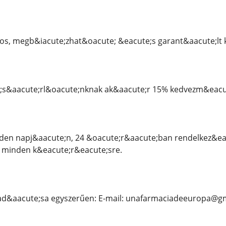
os, megb&iacute;zhat&oacute; &eacute;s garant&aacute;lt k
s&aacute;rl&oacute;nknak ak&aacute;r 15% kedvezm&eacute
den napj&aacute;n, 24 &oacute;r&aacute;ban rendelkez&eac
k minden k&eacute;r&eacute;sre.
ad&aacute;sa egyszerűen: E-mail: unafarmaciadeeuropa@g