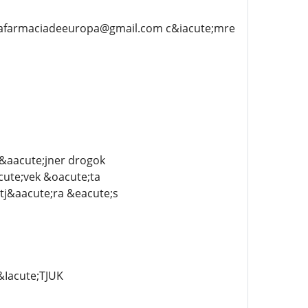
unafarmaciadeeuropa@gmail.com c&iacute;mre
z&aacute;jner drogok
cute;vek &oacute;ta
tj&aacute;ra &eacute;s
Iacute;TJUK