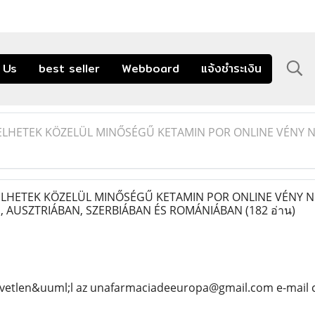
 Us
best seller
Webboard
แจ้งชำระเงิน
LHETEK KÖZELÜL MINŐSÉGŰ KETAMIN POR ONLINE VÉNY 
HETEK KÖZELÜL MINŐSÉGŰ KETAMIN POR ONLINE VÉNY N
 AUSZTRIÁBAN, SZERBIÁBAN ÉS ROMÁNIÁBAN
(182 อ่าน)
vetlen&uuml;l az unafarmaciadeeuropa@gmail.com e-mail 