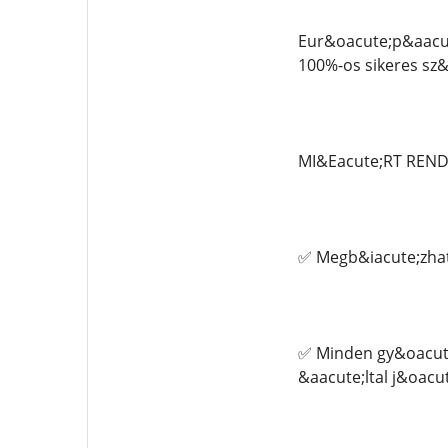
Eur&oacute;p&aacut
100%-os sikeres sz&
MI&Eacute;RT REN
✅ Megb&iacute;zhat
✅ Minden gy&oacute
&aacute;ltal j&oacu