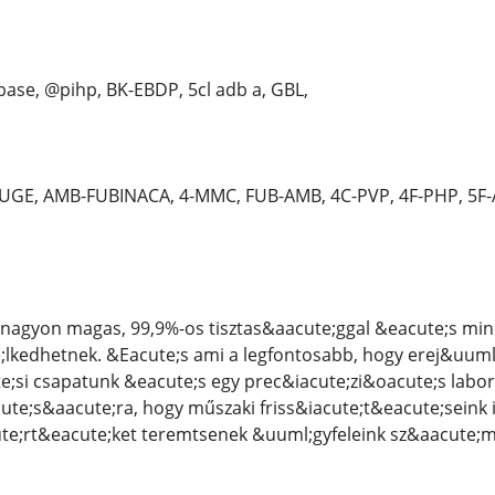
ase, @pihp, BK-EBDP, 5cl adb a, GBL,
GE, AMB-FUBINACA, 4-MMC, FUB-AMB, 4C-PVP, 4F-PHP, 5F
nagyon magas, 99,9%-os tisztas&aacute;ggal &eacute;s mi
kedhetnek. &Eacute;s ami a legfontosabb, hogy erej&uuml;k
e;si csapatunk &eacute;s egy prec&iacute;zi&oacute;s lab
ute;s&aacute;ra, hogy műszaki friss&iacute;t&eacute;seink 
te;rt&eacute;ket teremtsenek &uuml;gyfeleink sz&aacute;m