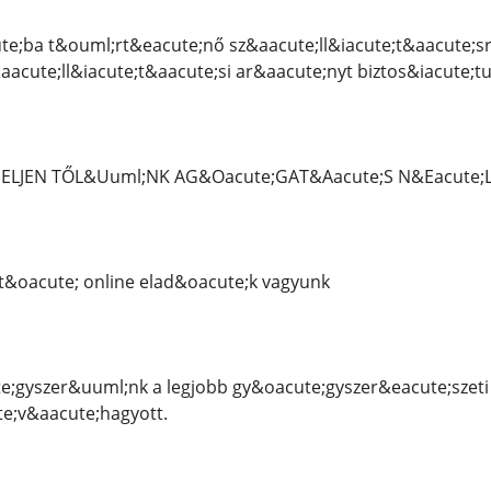
e;ba t&ouml;rt&eacute;nő sz&aacute;ll&iacute;t&aacute;sra
aacute;ll&iacute;t&aacute;si ar&aacute;nyt biztos&iacute;
DELJEN TŐL&Uuml;NK AG&Oacute;GAT&Aacute;S N&Eacute;
&oacute; online elad&oacute;k vagyunk
;gyszer&uuml;nk a legjobb gy&oacute;gyszer&eacute;szeti
te;v&aacute;hagyott.