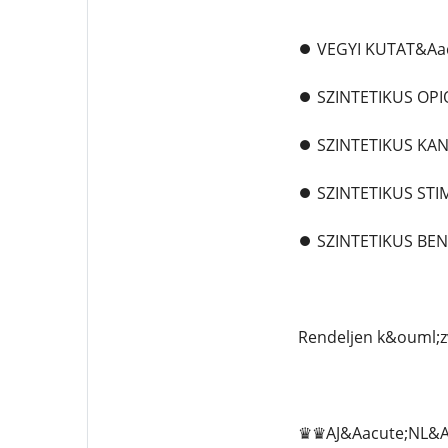
⏺️ VEGYI KUTAT&Aa
⏺️ SZINTETIKUS OP
⏺️ SZINTETIKUS K
⏺️ SZINTETIKUS ST
⏺️ SZINTETIKUS BE
Rendeljen k&ouml;z
♛♛AJ&Aacute;NL&A