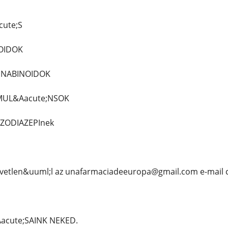
cute;S
IOIDOK
ANNABINOIDOK
IMUL&Aacute;NSOK
NZODIAZEPInek
vetlen&uuml;l az unafarmaciadeeuropa@gmail.com e-mail 
acute;SAINK NEKED.