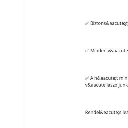
✅ Biztons&aacute;g
✅ Minden v&aacute;
✅ A h&eacute;t min
v&aacute;laszoljun
Rendel&eacute;s le