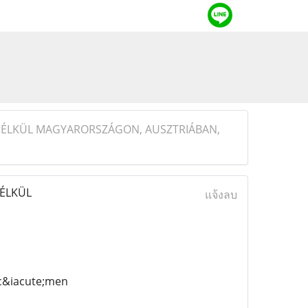
NÉLKÜL MAGYARORSZÁGON, AUSZTRIÁBAN,
ÉLKÜL
แจ้งลบ
c&iacute;men