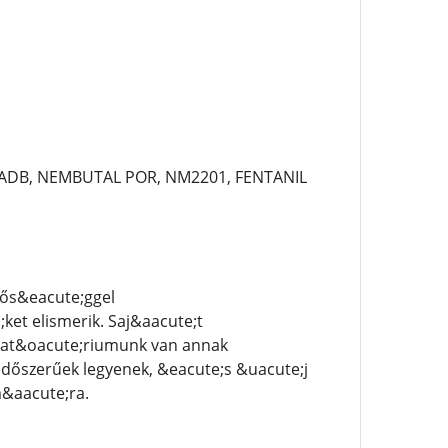
-ADB, NEMBUTAL POR, NM2201, FENTANIL
nős&eacute;ggel
et elismerik. Saj&aacute;t
orat&oacute;riumunk van annak
időszerűek legyenek, &eacute;s &uacute;j
&aacute;ra.