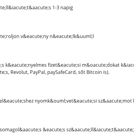
e;ll&iacute;t&aacute;s 1-3 napig
e;roljon v&eacute;ny n&eacute;lk&uuml;l
;s k&eacute;nyelmes fizet&eacute;si m&oacute;dokat k&iac
;s, Revolut, PayPal, paySafeCard, sőt Bitcoin is).
&eacute;shez nyomk&ouml;vet&eacute;si sz&aacute;mot b
csomagol&aacute;s &eacute;s sz&aacute;ll&iacute;t&aacute