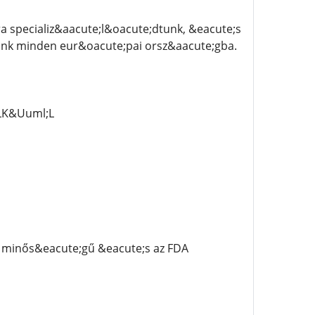
 specializ&aacute;l&oacute;dtunk, &eacute;s
tunk minden eur&oacute;pai orsz&aacute;gba.
LK&Uuml;L
 minős&eacute;gű &eacute;s az FDA