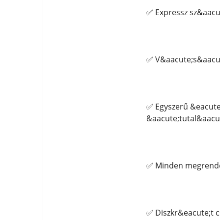
✅ Expressz sz&aacut
✅ V&aacute;s&aacut
✅ Egyszerű &eacute
&aacute;tutal&aacute
✅ Minden megrendel
✅ Diszkr&eacute;t 