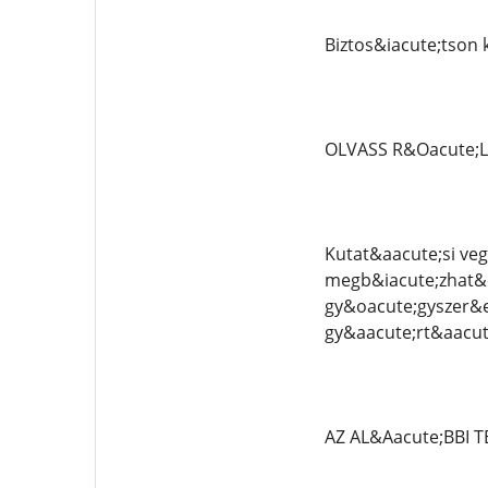
Biztos&iacute;tson
OLVASS R&Oacute;
Kutat&aacute;si veg
megb&iacute;zhat&o
gy&oacute;gyszer&e
gy&aacute;rt&aacute
AZ AL&Aacute;BBI 