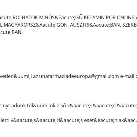
acute;ROLHATOK MINŐS&Eacute;GŰ KETAMIN POR ONLINE V
L MAGYARORSZ&Aacute;GON, AUSZTRI&Aacute;BAN, SZERBI
cute;BAN
vetlen&uuml;l az unafarmaciadeeuropa@gmail.com e-mail 
nyt adunk től&uuml;nk első v&aacute;s&aacute;rl&aacute
eletti v&aacute;s&aacute;rl&aacute;s eset&eacute;n ak&aac