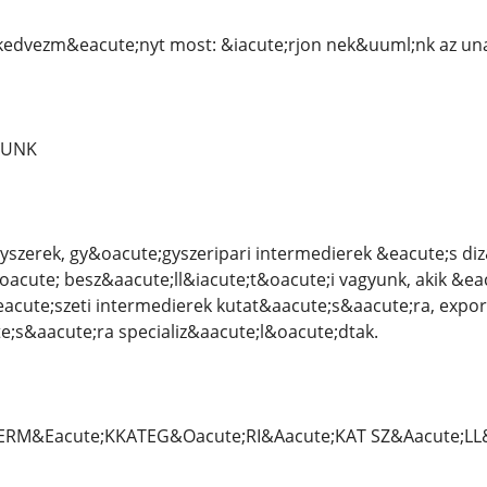
 kedvezm&eacute;nyt most: &iacute;rjon nek&uuml;nk az 
LUNK
yszerek, gy&oacute;gyszeripari intermedierek &eacute;s di
acute; besz&aacute;ll&iacute;t&oacute;i vagyunk, akik &ea
acute;szeti intermedierek kutat&aacute;s&aacute;ra, expor
;s&aacute;ra specializ&aacute;l&oacute;dtak.
TERM&Eacute;KKATEG&Oacute;RI&Aacute;KAT SZ&Aacute;LL&