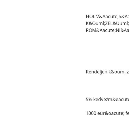
HOL V&Aacute;S&A
K&Ouml;ZEL&Uuml;
ROM&Aacute;NI&Aa
Rendeljen k&ouml;z
5% kedvezm&eacute;
1000 eur&oacute; f