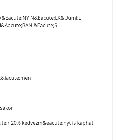
&Eacute;NY N&Eacute;LK&Uuml;L
&Aacute;BAN &Eacute;S
c&iacute;men
;sakor
ute;r 20% kedvezm&eacute;nyt is kaphat