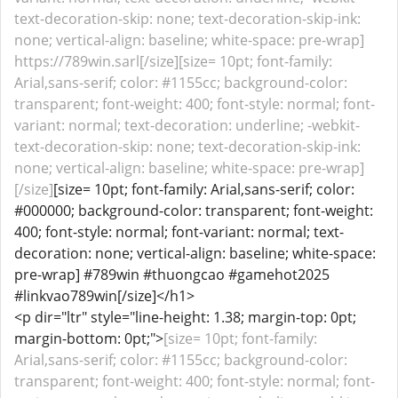
text-decoration-skip: none; text-decoration-skip-ink:
none; vertical-align: baseline; white-space: pre-wrap]
https://789win.sarl[/size][size= 10pt; font-family:
Arial,sans-serif; color: #1155cc; background-color:
transparent; font-weight: 400; font-style: normal; font-
variant: normal; text-decoration: underline; -webkit-
text-decoration-skip: none; text-decoration-skip-ink:
none; vertical-align: baseline; white-space: pre-wrap]
[/size]
[size= 10pt; font-family: Arial,sans-serif; color:
#000000; background-color: transparent; font-weight:
400; font-style: normal; font-variant: normal; text-
decoration: none; vertical-align: baseline; white-space:
pre-wrap] #789win #thuongcao #gamehot2025
#linkvao789win[/size]</h1>
<p dir="ltr" style="line-height: 1.38; margin-top: 0pt;
margin-bottom: 0pt;">
[size= 10pt; font-family:
Arial,sans-serif; color: #1155cc; background-color:
transparent; font-weight: 400; font-style: normal; font-