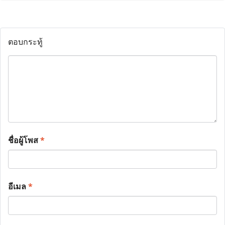
ตอบกระทู้
ชื่อผู้โพส
*
อีเมล
*