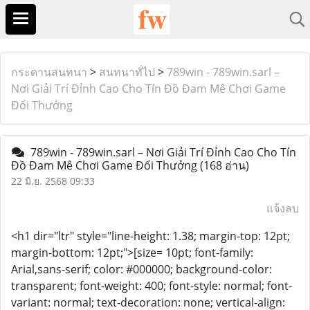
กระดานสนทนา
>
สนทนาทั่ไป
>
789win - 789win.sarl –
Nơi Giải Trí Đỉnh Cao Cho Tín Đồ Đam Mê Chơi Game
Đổi Thưởng
789win - 789win.sarl – Nơi Giải Trí Đỉnh Cao Cho Tín
Đồ Đam Mê Chơi Game Đổi Thưởng
(168 อ่าน)
22 มิ.ย. 2568 09:33
แจ้งลบ
<h1 dir="ltr" style="line-height: 1.38; margin-top: 12pt;
margin-bottom: 12pt;">[size= 10pt; font-family:
Arial,sans-serif; color: #000000; background-color:
transparent; font-weight: 400; font-style: normal; font-
variant: normal; text-decoration: none; vertical-align: