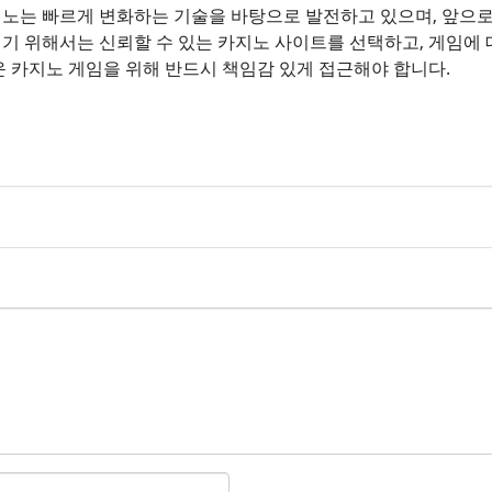
노는 빠르게 변화하는 기술을 바탕으로 발전하고 있으며, 앞으로
기 위해서는 신뢰할 수 있는 카지노 사이트를 선택하고, 게임에 
운 카지노 게임을 위해 반드시 책임감 있게 접근해야 합니다.