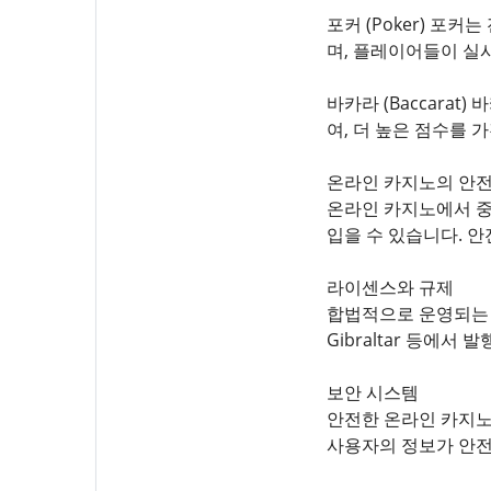
포커 (Poker) 포
며, 플레이어들이 실
바카라 (Baccara
여, 더 높은 점수를
온라인 카지노의 안
온라인 카지노에서 중
입을 수 있습니다. 
라이센스와 규제
합법적으로 운영되는 카
Gibraltar 등에
보안 시스템
안전한 온라인 카지노
사용자의 정보가 안전