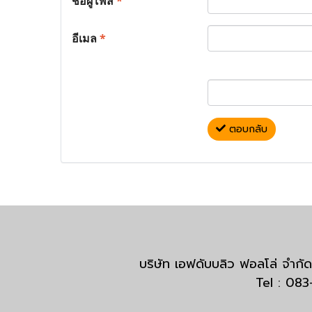
ชื่อผู้โพส
*
อีเมล
*
ตอบกลับ
บริษัท เอฟดับบลิว ฟอลโล่ จำ
Tel : 08