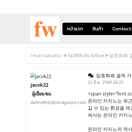
หน้าแรก
สินค้า
Contact
กระดานสนทนา
>
ADMIN fw-follow
>
암호화폐 
암호화폐 결제 가
22 มิ.ย. 2568 20:25
jacvk22
ผู้เยี่ยมชม
<span style="font
온라인 카지노는 최근
dafino8925@sinagalore.com
길 수 있는 환경을 제
에서는 온라인 카지노
온라인 카지노의 역사