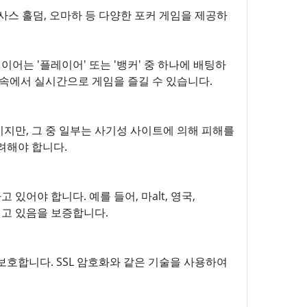
텍사스 홀덤, 오마하 등 다양한 포커 게임을 제공하
레이어는 '플레이어' 또는 '뱅커' 중 하나에 배팅하
 속에서 실시간으로 게임을 즐길 수 있습니다.
지만, 그 중 일부는 사기성 사이트에 의해 피해를
려해야 합니다.
어야 합니다. 예를 들어, 마alt, 영국,
되고 있음을 보증합니다.
보호합니다. SSL 암호화와 같은 기술을 사용하여