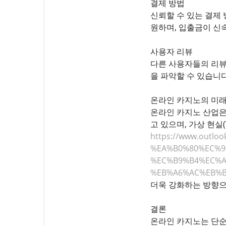
결제 방법
신뢰할 수 있는 결제
원하며, 입출금이 신
사용자 리뷰
다른 사용자들의 리뷰
을 파악할 수 있습니다
온라인 카지노의 미
온라인 카지노 산업은
고 있으며, 가상 현실
https://www.outl
%EA%B0%80%EC%9
%EC%B9%B4%EC%A
%EB%A6%AC%EB%B
더욱 강화하는 방향으
결론
온라인 카지노는 단순