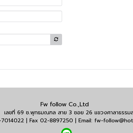
Fw follow Co.,Ltd
กัด เลขที่ 69 ซ.พุทธมณฑล สาย 3 ซอย 26 แขวงศาลาธรร
3-7014022 | Fax 02-8897250 | Email: fw-follow@ho