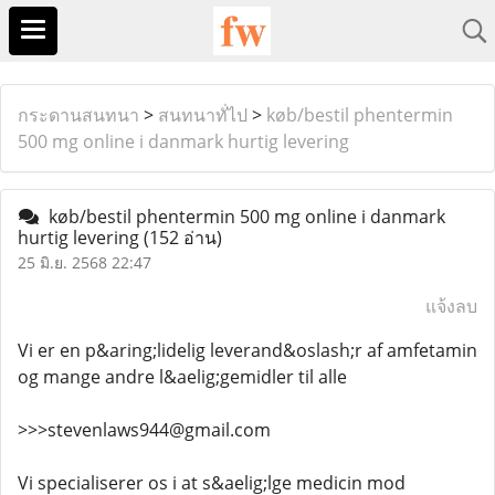
กระดานสนทนา
>
สนทนาทั่ไป
>
køb/bestil phentermin
500 mg online i danmark hurtig levering
køb/bestil phentermin 500 mg online i danmark
hurtig levering
(152 อ่าน)
25 มิ.ย. 2568 22:47
แจ้งลบ
Vi er en p&aring;lidelig leverand&oslash;r af amfetamin
og mange andre l&aelig;gemidler til alle
>>>stevenlaws944@gmail.com
Vi specialiserer os i at s&aelig;lge medicin mod