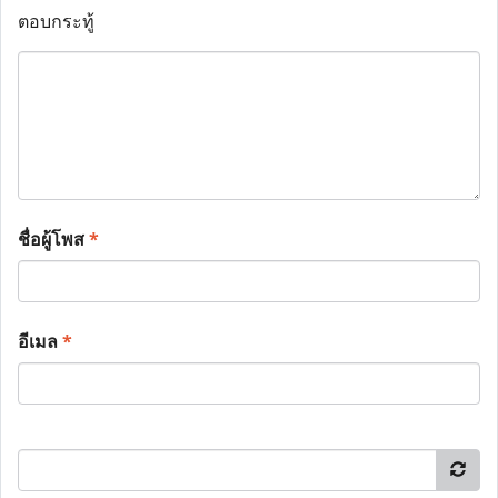
ตอบกระทู้
ชื่อผู้โพส
*
อีเมล
*