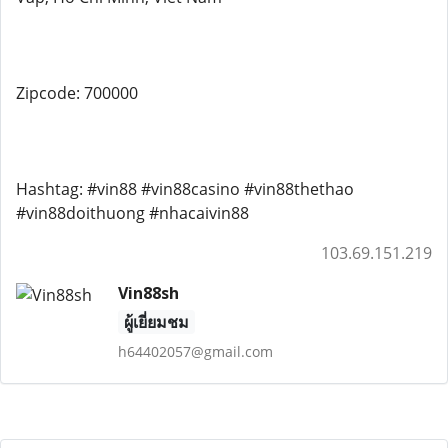
Zipcode: 700000
Hashtag: #vin88 #vin88casino #vin88thethao
#vin88doithuong #nhacaivin88
103.69.151.219
Vin88sh
ผู้เยี่ยมชม
h64402057@gmail.com