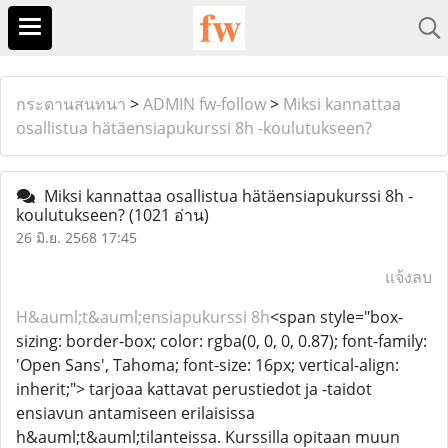
กระดานสนทนา
>
ADMIN fw-follow
>
Miksi kannattaa
osallistua hätäensiapukurssi 8h -koulutukseen?
Miksi kannattaa osallistua hätäensiapukurssi 8h -
koulutukseen?
(1021 อ่าน)
26 มิ.ย. 2568 17:45
แจ้งลบ
H&auml;t&auml;ensiapukurssi 8h
<span style="box-
sizing: border-box; color: rgba(0, 0, 0, 0.87); font-family:
'Open Sans', Tahoma; font-size: 16px; vertical-align:
inherit;"> tarjoaa kattavat perustiedot ja -taidot
ensiavun antamiseen erilaisissa
h&auml;t&auml;tilanteissa. Kurssilla opitaan muun