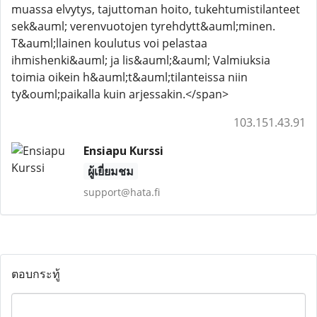
muassa elvytys, tajuttoman hoito, tukehtumistilanteet
sek&auml; verenvuotojen tyrehdytt&auml;minen.
T&auml;llainen koulutus voi pelastaa
ihmishenki&auml; ja lis&auml;&auml; Valmiuksia
toimia oikein h&auml;t&auml;tilanteissa niin
ty&ouml;paikalla kuin arjessakin.</span>
103.151.43.91
Ensiapu Kurssi
ผู้เยี่ยมชม
support@hata.fi
ตอบกระทู้