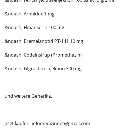
&ndash; Fentanylcitrat-Injektion 100 &micro;g/2 ml
&ndash; Arimidex 1 mg
&ndash; Flibanserin 100 mg
&ndash; Bremelanotid PT-141 10 mg
&ndash; Codeinsirup (Promethazin)
&ndash; Filgrastim-Injektion 300 mg
und weitere Generika.
Jetzt kaufen: infomedizinnet@gmail.com