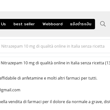
 Us
best seller
Webboard
แจ้งชำระเงิน
Nitrazepam 10 mg di qualità online in Italia senza ricetta
itrazepam 10 mg di qualità online in Italia senza ricetta
(1
ffidabile di anfetamine e molti altri farmaci per tutti.
@gmail.com
nella vendita di farmaci per il dolore da normale a grave, d