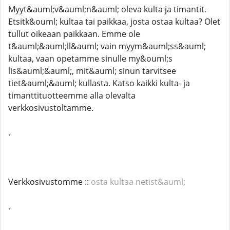
Myyt&auml;v&auml;n&auml; oleva kulta ja timantit.
Etsitk&ouml; kultaa tai paikkaa, josta ostaa kultaa? Olet
tullut oikeaan paikkaan. Emme ole
t&auml;&auml;ll&auml; vain myym&auml;ss&auml;
kultaa, vaan opetamme sinulle my&ouml;s
lis&auml;&auml;, mit&auml; sinun tarvitsee
tiet&auml;&auml; kullasta. Katso kaikki kulta- ja
timanttituotteemme alla olevalta
verkkosivustoltamme.
.
Verkkosivustomme ::
osta kultaa netist&auml;
.