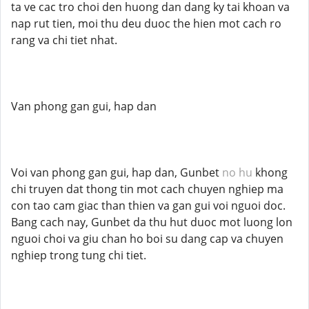
ta ve cac tro choi den huong dan dang ky tai khoan va
nap rut tien, moi thu deu duoc the hien mot cach ro
rang va chi tiet nhat.
Van phong gan gui, hap dan
Voi van phong gan gui, hap dan, Gunbet
no hu
khong
chi truyen dat thong tin mot cach chuyen nghiep ma
con tao cam giac than thien va gan gui voi nguoi doc.
Bang cach nay, Gunbet da thu hut duoc mot luong lon
nguoi choi va giu chan ho boi su dang cap va chuyen
nghiep trong tung chi tiet.