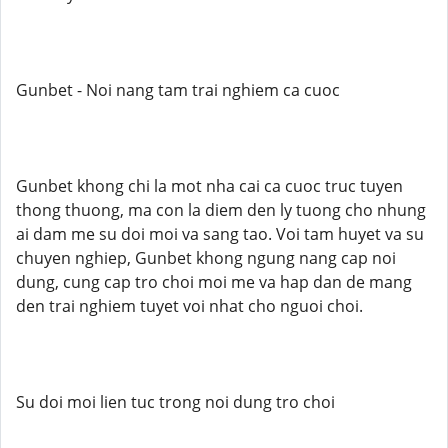
Gunbet - Noi nang tam trai nghiem ca cuoc
Gunbet khong chi la mot nha cai ca cuoc truc tuyen
thong thuong, ma con la diem den ly tuong cho nhung
ai dam me su doi moi va sang tao. Voi tam huyet va su
chuyen nghiep, Gunbet khong ngung nang cap noi
dung, cung cap tro choi moi me va hap dan de mang
den trai nghiem tuyet voi nhat cho nguoi choi.
Su doi moi lien tuc trong noi dung tro choi