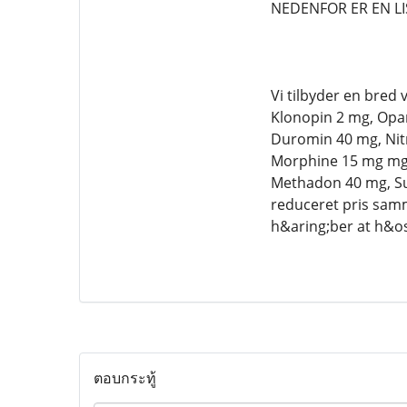
NEDENFOR ER EN LI
Vi tilbyder en bred
Klonopin 2 mg, Opan
Duromin 40 mg, Nit
Morphine 15 mg mg, 
Methadon 40 mg, Su
reduceret pris samm
h&aring;ber at h&osl
ตอบกระทู้