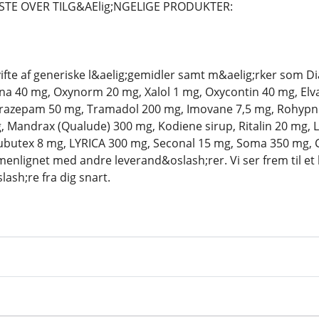
STE OVER TILG&AElig;NGELIGE PRODUKTER:
 vifte af generiske l&aelig;gemidler samt m&aelig;rker som
a 40 mg, Oxynorm 20 mg, Xalol 1 mg, Oxycontin 40 mg, Elva
razepam 50 mg, Tramadol 200 mg, Imovane 7,5 mg, Rohypnol 
Mandrax (Qualude) 300 mg, Kodiene sirup, Ritalin 20 mg, L
butex 8 mg, LYRICA 300 mg, Seconal 15 mg, Soma 350 mg, C
enlignet med andre leverand&oslash;rer. Vi ser frem til et 
ash;re fra dig snart.