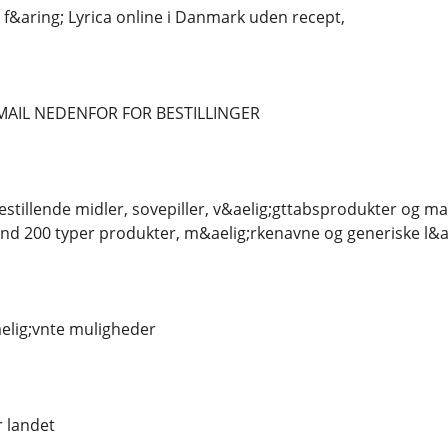
 f&aring; Lyrica online i Danmark uden recept,
MAIL NEDENFOR FOR BESTILLINGER
stillende midler, sovepiller, v&aelig;gttabsprodukter og man
nd 200 typer produkter, m&aelig;rkenavne og generiske l&a
elig;vnte muligheder
r landet