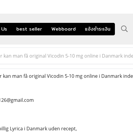
 Us
best seller
Webboard
แจ้งชำระเงิน
 kan man få original Vicodin 5-10 mg online i Danmark inde
kan man få original Vicodin 5-10 mg online i Danmark inde
s126@gmail.com
billig Lyrica i Danmark uden recept,