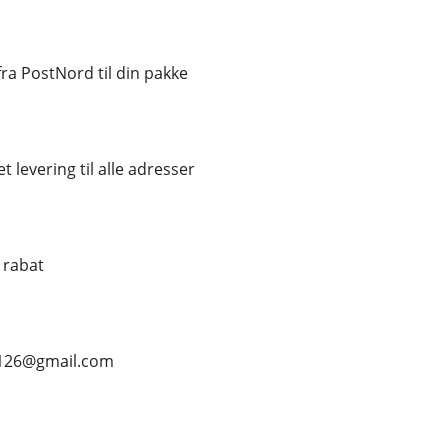
a PostNord til din pakke
t levering til alle adresser
% rabat
s126@gmail.com