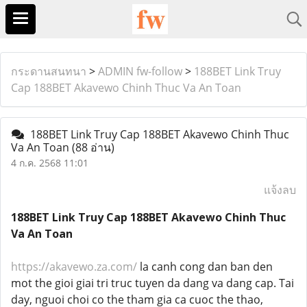
กระดานสนทนา
>
ADMIN fw-follow
>
188BET Link Truy
Cap 188BET Akavewo Chinh Thuc Va An Toan
188BET Link Truy Cap 188BET Akavewo Chinh Thuc
Va An Toan
(88 อ่าน)
4 ก.ค. 2568 11:01
แจ้งลบ
188BET Link Truy Cap 188BET Akavewo Chinh Thuc
Va An Toan
https://akavewo.za.com/
la canh cong dan ban den
mot the gioi giai tri truc tuyen da dang va dang cap. Tai
day, nguoi choi co the tham gia ca cuoc the thao,