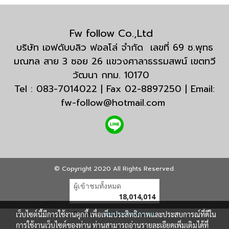
Fw follow Co.,Ltd
บริษัท เอฟดับบลิว ฟอลโล่ จำกัด เลขที่ 69 ซ.พุทธ
มณฑล สาย 3 ซอย 26 แขวงศาลาธรรมสพน์ เขตทวี
วัฒนา กทม. 10170
Tel : 083-7014022 | Fax 02-8897250 | Email:
fw-follow@hotmail.com
© Copyright 2020 All Rights Reserved.
ผู้เข้าชมทั้งหมด
18,014,014
เว็บไซต์นี้มีการใช้งานคุกกี้ เพื่อเพิ่มประสิทธิภาพและประสบการณ์ที่ดีใน
Powered by
MakeWebEasy.com
การใช้งานเว็บไซต์ของท่าน ท่านสามารถอ่านรายละเอียดเพิ่มเติมได้ที่