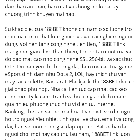
dam bao an toan, bao mat va khong bo lo bat ky
chuong trinh khuyen mai nao.
Su khac biet cua 188BET khong chi nam o so luong tro
choi ma con o chat luong dich vu va trai nghiem nguoi
dung. Voi nen tang cong nghe tien tien, 188BET link
mang den giao dien than thien, toc do tai muot ma va
do bao mat cao nho cong nghe SSL 256-bit va xac thuc
OTP. Du ban yeu thich bong da, dam me cac tua game
eSport dinh dam nhu Dota 2, LOL, hay thich thu van
may tai Roulette, Baccarat, Blackjack. thi 188BET deu co
giai phap phu hop. Nha cai lien tuc cap nhat cac keo
cuoc moi, ty le canh tranh va ho tro giao dich nhanh
qua nhieu phuong thuc nhu vi dien tu, Internet
Banking, the cao va tien ma hoa. Dac biet, voi doi ngu
ho tro nguoi Viet nhiet tinh qua live chat, email va tong
dai, ban se luon duoc giai dap kip thoi. Bat ke ban la
nguoi choi moi hay cao thu lau nam, 188BET link luon