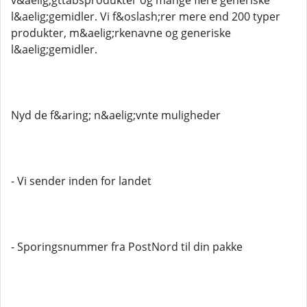
v&aelig;gttabsprodukter og mange flere generiske
l&aelig;gemidler. Vi f&oslash;rer mere end 200 typer
produkter, m&aelig;rkenavne og generiske
l&aelig;gemidler.
Nyd de f&aring; n&aelig;vnte muligheder
- Vi sender inden for landet
- Sporingsnummer fra PostNord til din pakke