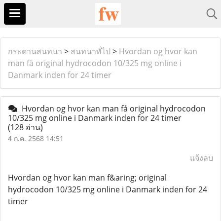
กระดานสนทนา
>
สนทนาทั่ไป
>
Hvordan og hvor kan
man få original hydrocodon 10/325 mg online i
Danmark inden for 24 timer
Hvordan og hvor kan man få original hydrocodon
10/325 mg online i Danmark inden for 24 timer
(128 อ่าน)
4 ก.ค. 2568 14:51
แจ้งลบ
Hvordan og hvor kan man f&aring; original
hydrocodon 10/325 mg online i Danmark inden for 24
timer