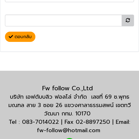
ตอบกลับ
Fw follow Co.,Ltd
บริษัท เอฟดับบลิว ฟอลโล่ จำกัด เลขที่ 69 ซ.พุทธ
มณฑล สาย 3 ซอย 26 แขวงศาลาธรรมสพน์ เขตทวี
วัฒนา กทม. 10170
Tel : 083-7014022 | Fax 02-8897250 | Email:
fw-follow@hotmail.com