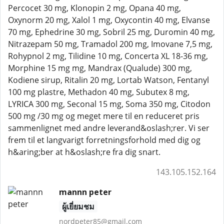
Percocet 30 mg, Klonopin 2 mg, Opana 40 mg,
Oxynorm 20 mg, Xalol 1 mg, Oxycontin 40 mg, Elvanse
70 mg, Ephedrine 30 mg, Sobril 25 mg, Duromin 40 mg,
Nitrazepam 50 mg, Tramadol 200 mg, Imovane 7,5 mg,
Rohypnol 2 mg, Tilidine 10 mg, Concerta XL 18-36 mg,
Morphine 15 mg mg, Mandrax (Qualude) 300 mg,
Kodiene sirup, Ritalin 20 mg, Lortab Watson, Fentanyl
100 mg plastre, Methadon 40 mg, Subutex 8 mg,
LYRICA 300 mg, Seconal 15 mg, Soma 350 mg, Citodon
500 mg /30 mg og meget mere til en reduceret pris
sammenlignet med andre leverand&oslash;rer. Vi ser
frem til et langvarigt forretningsforhold med dig og
h&aring;ber at h&oslash;re fra dig snart.
143.105.152.164
mannn peter
ผู้เยี่ยมชม
nordpeter85@gmail.com